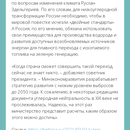
по вопросам изменения климата Руслан
Эдельгериев. По его словам, для низкоуглеродной
трансформации России необходимо, чтобы в
мировой повестке исчезли «двойные стандарты».
А Россия, по его мнению, обязана использовать
свои преимущества для производства водорода и
развития доступных возобновляемых источников
энергии для плавного перехода с ископаемого
топлива на зеленую генерацию.
«Когда страна сможет совершить такой переход,
сейчас не знает никто, – добавляет советник
президента. – Минэкономразвития разрабатывает
стратегию развития с низким уровнем выбросов
до 2050 года. К сожалению, в некоторых редакциях
документа углеродная нейтральность в XXI веке не
прослеживалась. Надеюсь, на этот раз
министерство представит расчеты, каким образом
этого можно достичь».
Ссылка:
https://bellona.ru/2021/03/31/v-teni-