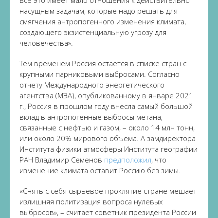
все это имеет мало отношения к действительно
насущным задачам, которые надо решать для
смягчения антропогенного изменения климата,
создающего экзистенциальную угрозу для
человечества».
Тем временем Россия остается в списке стран с
крупными парниковыми выбросами. Согласно
отчету Международного энергетического
агентства (МЭА), опубликованному в январе 2021
г., Россия в прошлом году внесла самый большой
вклад в антропогенные выбросы метана,
связанные с нефтью и газом, – около 14 млн тонн,
или около 20% мирового объема. А замдиректора
Института физики атмосферы Института географии
РАН Владимир Семенов
предположил
, что
изменение климата оставит Россию без зимы.
«Снять с себя сырьевое проклятие стране мешает
излишняя политизация вопроса нулевых
выбросов», – считает советник президента России