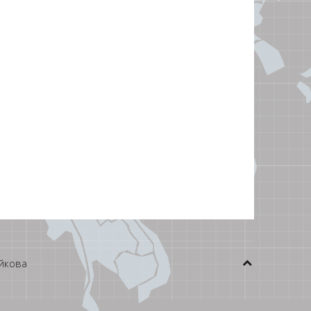
йкова