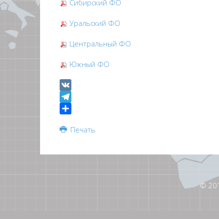
Сибирский ФО
Уральский ФО
Центральный ФО
Южный ФО
VK
Telegram
Share
Печать
© 20