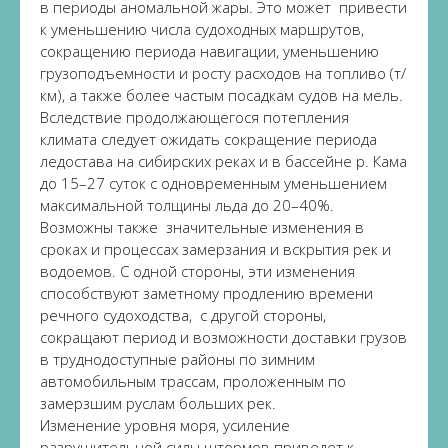
в периоды аномальной жары. Это может привести
к уменьшению числа судоходных маршрутов,
сокращению периода навигации, уменьшению
грузоподъемности и росту расходов на топливо (т/
км), а также более частым посадкам судов на мель.
Вследствие продолжающегося потепления
климата следует ожидать сокращение периода
ледостава на сибирских реках и в бассейне р. Кама
до 15–27 суток с одновременным уменьшением
максимальной толщины льда до 20–40%.
Возможны также значительные изменения в
сроках и процессах замерзания и вскрытия рек и
водоемов. С одной стороны, эти изменения
способствуют заметному продлению времени
речного судоходства, с другой стороны,
сокращают период и возможности доставки грузов
в труднодоступные районы по зимним
автомобильным трассам, проложенным по
замерзшим руслам больших рек.
Изменение уровня моря, усиление
разрушительной силы штормов приведет к