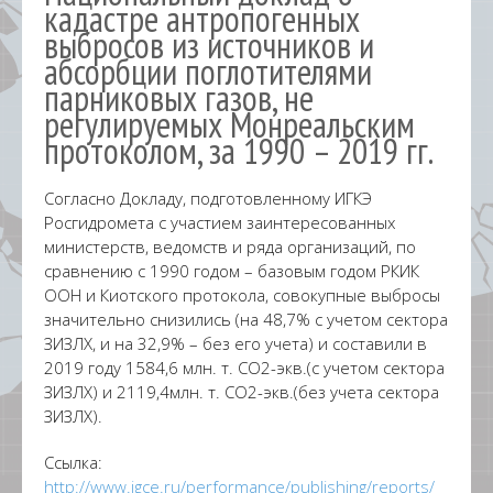
кадастре антропогенных
выбросов из источников и
абсорбции поглотителями
парниковых газов, не
регулируемых Монреальским
протоколом, за 1990 – 2019 гг.
Согласно Докладу, подготовленному ИГКЭ
Росгидромета с участием заинтересованных
министерств, ведомств и ряда организаций, по
сравнению с 1990 годом – базовым годом РКИК
ООН и Киотского протокола, совокупные выбросы
значительно снизились (на 48,7% с учетом сектора
ЗИЗЛХ, и на 32,9% – без его учета) и составили в
2019 году 1584,6 млн. т. СО2-экв.(с учетом сектора
ЗИЗЛХ) и 2119,4млн. т. СО2-экв.(без учета сектора
ЗИЗЛХ).
Ссылка:
http://www.igce.ru/performance/publishing/reports/