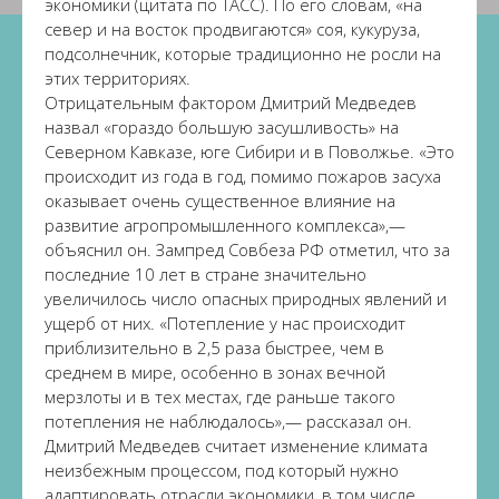
экономики (цитата по ТАСС). По его словам, «на
север и на восток продвигаются» соя, кукуруза,
подсолнечник, которые традиционно не росли на
этих территориях.
Отрицательным фактором Дмитрий Медведев
назвал «гораздо большую засушливость» на
Северном Кавказе, юге Сибири и в Поволжье. «Это
происходит из года в год, помимо пожаров засуха
оказывает очень существенное влияние на
развитие агропромышленного комплекса»,—
объяснил он. Зампред Совбеза РФ отметил, что за
последние 10 лет в стране значительно
увеличилось число опасных природных явлений и
ущерб от них. «Потепление у нас происходит
приблизительно в 2,5 раза быстрее, чем в
среднем в мире, особенно в зонах вечной
мерзлоты и в тех местах, где раньше такого
потепления не наблюдалось»,— рассказал он.
Дмитрий Медведев считает изменение климата
неизбежным процессом, под который нужно
адаптировать отрасли экономики, в том числе