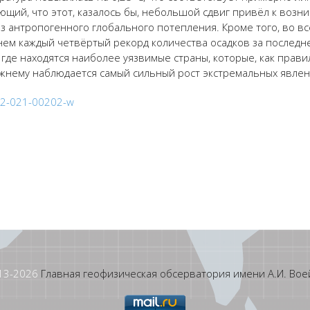
щий, что этот, казалось бы, небольшой сдвиг привёл к воз
з антропогенного глобального потепления. Кроме того, во в
днем каждый четвёртый рекорд количества осадков за последн
 где находятся наиболее уязвимые страны, которые, как прав
жнему наблюдается самый сильный рост экстремальных явлен
612-021-00202-w
13-
2026
Главная геофизическая обсерватория имени А.И. Вое