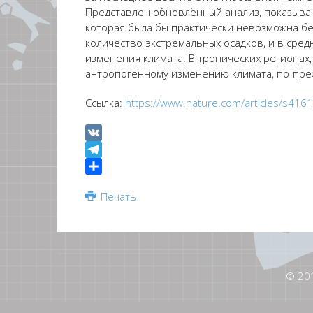
Представлен обновлённый анализ, показываю
которая была бы практически невозможна бе
количество экстремальных осадков, и в сре
изменения климата. В тропических регионах,
антропогенному изменению климата, по-пре
Ссылка:
https://www.nature.com/articles/s41
VK
Telegram
Share
Печать
© 20