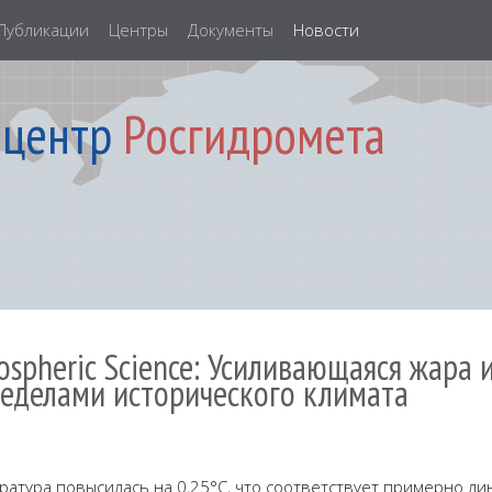
Публикации
Центры
Документы
Новости
 центр
Росгидромета
ospheric Science: Усиливающаяся жара
ределами исторического климата
атура повысилась на 0,25°C, что соответствует примерно лин