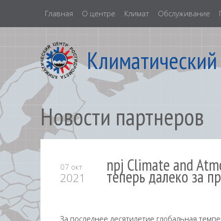
Главная
О центре
Климат
Обслуживание
Климатический
Новости партнеров
npj Climate and Atm
07 окт
теперь далеко за п
2021
За последнее десятилетие глобальная темпер