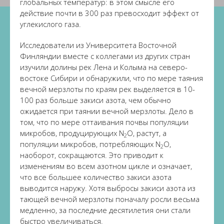
глобальных температур: в этом смысле его
действие почти в 300 раз превосходит эффект от
углекислого газа.
Исследователи из Университета Восточной
Финляндии вместе с коллегами из других стран
изучили долины рек Лена и Колыма на северо-
востоке Сибири и обнаружили, что по мере таяния
вечной мерзлоты по краям рек выделяется в 10-
100 раз больше закиси азота, чем обычно
ожидается при таянии вечной мерзлоты. Дело в
том, что по мере оттаивания почвы популяции
микробов, продуцирующих N
O, растут, а
2
популяции микробов, потребляющих N
O,
2
наоборот, сокращаются. Это приводит к
изменениям во всем азотном цикле и означает,
что все большее количество закиси азота
выводится наружу. Хотя выбросы закиси азота из
тающей вечной мерзлоты поначалу росли весьма
медленно, за последние десятилетия они стали
быстро увеличиваться.