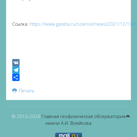
Ссылка:
https://www.gazeta.ru/science/news/2021/12/13/
VK
Telegram
Share
Печать
© 2013-
2026
Главная геофизическая обсерватория
имени А.И. Воейкова