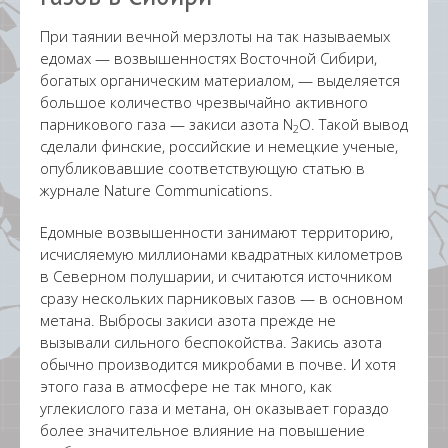
При таянии вечной мерзлоты на так называемых
едомах — возвышенностях Восточной Сибири,
богатых органическим материалом, — выделяется
большое количество чрезвычайно активного
парникового газа — закиси азота N
O. Такой вывод
2
сделали финские, российские и немецкие ученые,
опубликовавшие соответствующую статью в
журнале Nature Communications.
Едомные возвышенности занимают территорию,
исчисляемую миллионами квадратных километров
в Северном полушарии, и считаются источником
сразу нескольких парниковых газов — в основном
метана. Выбросы закиси азота прежде не
вызывали сильного беспокойства. Закись азота
обычно производится микробами в почве. И хотя
этого газа в атмосфере не так много, как
углекислого газа и метана, он оказывает гораздо
более значительное влияние на повышение