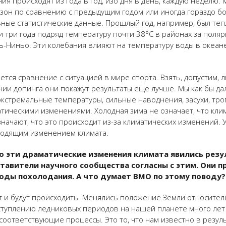
я происходят из года в год, изо дня в день, каждую неделю. 
зон по сравнению с предыдущим годом или иногда гораздо бо
ные статистические данные. Прошлый год, например, был тепл
 три года подряд температуру почти 38°C в районах за поляр
ь-Ниньо. Эти колебания влияют на температуру воды в океане
ается сравнение с ситуацией в мире спорта. Взять, допустим,
нии допинга они покажут результаты еще лучше. Мы как бы да
кстремальные температуры, сильные наводнения, засухи, тро
тическими изменениями. Холодная зима не означает, что кли
значают, что это происходит из-за климатических изменений.
ходящим изменением климата.
то эти драматические изменения климата явились рез
дставители научного сообщества согласны с этим. Они 
оды похолодания. А что думает ВМО по этому поводу?
 и будут происходить. Менялись положение Земли относитель
ступлению ледниковых периодов на нашей планете много лет
соответствующие процессы. Это то, что нам известно в резул