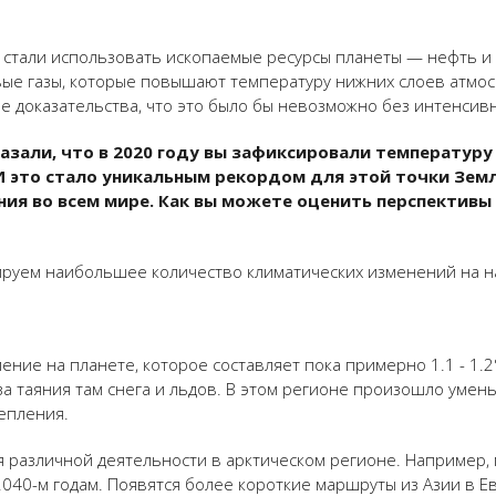
ы стали использовать ископаемые ресурсы планеты — нефть и 
ковые газы, которые повышают температуру нижних слоев атмо
ые доказательства, что это было бы невозможно без интенсивно
азали, что в 2020 году вы зафиксировали температуру
И это стало уникальным рекордом для этой точки Земл
ния во всем мире. Как вы можете оценить перспективы
сируем наибольшее количество климатических изменений на 
ение на планете, которое составляет пока примерно 1.1 - 1.
из-за таяния там снега и льдов. В этом регионе произошло ум
тепления.
ля различной деятельности в арктическом регионе. Например
 2040-м годам. Появятся более короткие маршруты из Азии в 