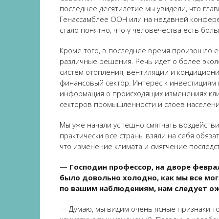
последнее десятилетие мы увидели, что главы
Генассамблее ООН или на недавней конфере
стало понятно, что у человечества есть бол
Кроме того, в последнее время произошло е
различные решения. Речь идет о более экол
систем отопления, вентиляции и кондициони
финансовый сектор. Интерес к инвестициям в
информация о происходящих изменениях клим
секторов промышленности и слоев населени
Мы уже начали успешно смягчать воздействие
практически все страны взяли на себя обяза
что изменение климата и смягчение послед
— Господин профессор, на дворе февраль
было довольно холодно, как мы все мог
по вашим наблюдениям, нам следует о
— Думаю, мы видим очень ясные признаки то