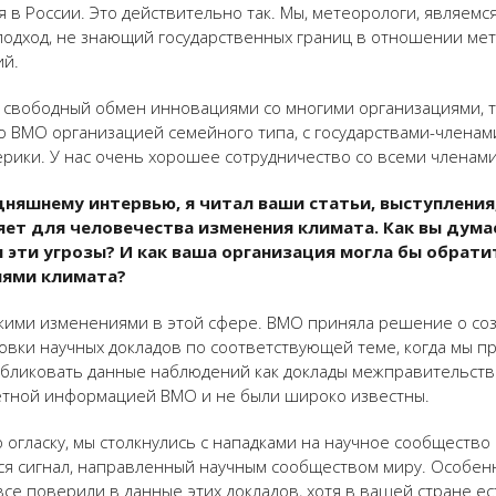
в России. Это действительно так. Мы, метеорологи, являемс
 подход, не знающий государственных границ в отношении мет
ий.
свободный обмен инновациями со многими организациями, то
ю ВМО организацией семейного типа, с государствами-членами
рики. У нас очень хорошее сотрудничество со всеми членами
дняшнему интервью, я читал ваши статьи, выступления
яет для человечества изменения климата. Как вы дума
н эти угрозы? И как ваша организация могла бы обрат
иями климата?
кими изменениями в этой сфере. ВМО приняла решение о со
товки научных докладов по соответствующей теме, когда мы 
публиковать данные наблюдений как доклады межправительст
ретной информацией ВМО и не были широко известны.
 огласку, мы столкнулись с нападками на научное сообщество
лся сигнал, направленный научным сообществом миру. Особен
 все поверили в данные этих докладов, хотя в вашей стране е