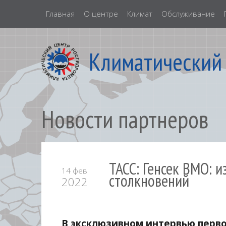
Главная
О центре
Климат
Обслуживание
Климатический
Новости партнеров
ТАСС: Генсек ВМО: 
14 фев
столкновений
2022
В эксклюзивном интервью перв