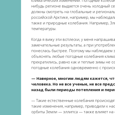
климатических изменений. Погодные колебани
нибудь регионе выдается очень холодный се
должны смотреть на глобальные и региональ
российской Арктике, например, мы наблюдали
также и природные колебания. Например, Эл
температуры.
Когда я вижу эти всплески, у меня напрашив
замечательные результаты, а при употребле
понеслась быстрее. Поэтому мы наблюдаем э
объяснять любые погодные колебания клима
прекратились, равно как и теплые зимы не о
погодные колебания одновременно с проис
— Наверное, многим людям кажется, ч
человека. Но не все ученые, не все пре
назад были периоды потепления и пери
— Такие естественные колебания происходят
такие изменения, например, приводили к на
орбиты Земли — эллипса — также влияет на 