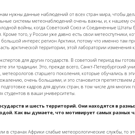
 нам нужны данные наблюдений от всех стран мира, чтобы дел
льные системы метеонаблюдений очень важны, и, к нашему сч
олодной войны, когда Советский Союз и Соединенные Штаты 
Кроме того, у России уже давно есть свои метеоспутники, к
т большой интерес регион Арктики, потому что именно там п
асть арктической территории, этой лаборатории изменения к
кспертов для других государств. В советский период вы гото
те эти традиции. Это, прежде всего, Санкт-Петербургский ун
, метеорологов старшего поколения, которые обучались в эти
сожалению, очень большими, и это становится препятствием д
одготовке кадров для других стран, в том числе для многих 
х студентов в ваши университеты.
государств и шесть территорий. Они находятся в разных
одой. Как вы думаете, что мотивирует самых разных 
если в странах Африки слабые метеорологические службы, то э