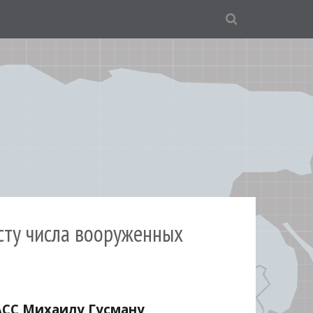
осту числа вооруженных
АСС Михаилу Гусману