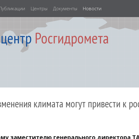
Публикации
Центры
Документы
Новости
 центр
Росгидромета
изменения климата могут привести к р
ому заместителю генерального директора Т