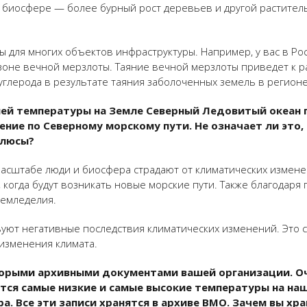
биосфере — более бурный рост деревьев и другой раститель
ы для многих объектов инфраструктуры. Например, у вас в Ро
зоне вечной мерзлоты. Таяние вечной мерзлоты приведет к 
углерода в результате таяния заболоченных земель в регионе
ней температуры на Земле Северный Ледовитый океан 
ние по Северному морскому пути. Не означает ли это,
плюсы?
 масштабе люди и биосфера страдают от климатических измене
когда будут возникать новые морские пути. Также благодаря 
земледелия.
уют негативные последствия климатических изменений. Это 
изменения климата.
орыми архивными документами вашей организации. Оч
тся самые низкие и самые высокие температуры на на
. Все эти записи хранятся в архиве ВМО. Зачем вы хра