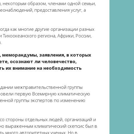
я, некоторым образом, членами одной семьи,
еонаблюдений, предоставления услуг, а
гда как многие другие организации разных
 Тихоокеанского региона, Африки, России,
.
, меморандумы, заявления, в которых
ете, осознают ли человечество,
ить их внимание на необходимость
здании межправительственной группы
провели первую Всемирную климатическую
венной группы экспертов по изменению
 со стороны отдельных людей, организаций и
но выраженным климатический скепсис был в
сть много авторитетных ученых. Но в