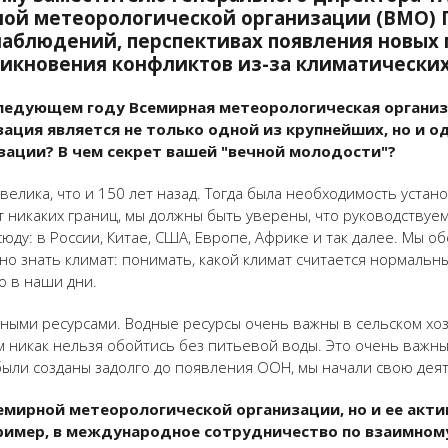
ой метеорологической организации (ВМО) П
наблюдений, перспективах появления новых 
никновения конфликтов из-за климатически
 следующем году Всемирная метеорологическая орган
ация является не только одной из крупнейших, но и о
зации? В чем секрет вашей "вечной молодости"?
велика, что и 150 лет назад. Тогда была необходимость уста
ет никаких границ, мы должны быть уверены, что руководству
ду: в России, Китае, США, Европе, Африке и так далее. Мы 
но знать климат: понимать, какой климат считается нормаль
о в наши дни.
ными ресурсами. Водные ресурсы очень важны в сельском хоз
м никак нельзя обойтись без питьевой воды. Это очень важн
ли созданы задолго до появления ООН, мы начали свою деят
емирной метеорологической организации, но и ее акт
пример, в международное сотрудничество по взаимно