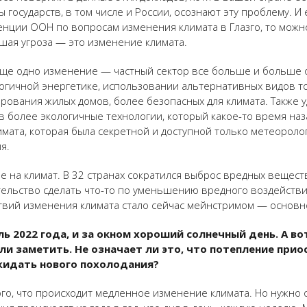
 государств, в том числе и России, осознают эту проблему. И
нции ООН по вопросам изменения климата в Глазго, то можн
ьшая угроза — это изменение климата.
ще одно изменение — частный сектор все больше и больше о
огичной энергетике, использовании альтернативных видов т
рования жилых домов, более безопасных для климата. Также 
 более экологичные технологии, который какое-то время назад
ата, которая была секретной и доступной только метеоролог
я.
 на климат. В 32 странах сократился выброс вредных вещест
тельство сделать что-то по уменьшению вредного воздействия
ствий изменения климата стало сейчас мейнстримом — основн
 2022 года, и за окном хороший солнечный день. А вот
ли заметить. Не означает ли это, что потепление прио
жидать нового похолодания?
го, что происходит медленное изменение климата. Но нужно 