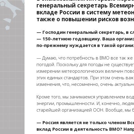
генеральный секретарь Всемирн
вкладе России в систему метео
также о повышении рисков воз
— Господин генеральный секретарь, в
— 150-летнюю годовщину. Ваша организ
по-прежнему нуждается в такой органи
— Думаю, что потребность в ВМО все так же 
погодой. Поскольку для погоды не существу
измерении метеорологических величин повсю
этих единых стандартов. При этом очень важ
изменения, что, несомненно, очень актуальн
Кроме того, мы занимаемся управлением вод
энергии, промышленности. И, конечно, людя
старейшей организацией ООН. Вообще, мы бы
— Россия является не только членом Вс
вклад России в деятельность ВМО? На