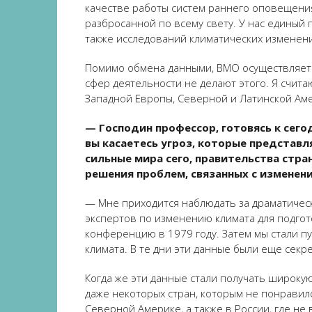
качестве работы систем раннего оповещения 
разбросанной по всему свету. У нас единый
также исследований климатических изменен
Помимо обмена данными, ВМО осуществляет 
сфер деятельности не делают этого. Я счита
Западной Европы, Северной и Латинской Аме
— Господин профессор, готовясь к сего
вы касаетесь угроз, которые представл
сильные мира сего, правительства стра
решения проблем, связанных с изменен
— Мне приходится наблюдать за драматичес
экспертов по изменению климата для подго
конференцию в 1979 году. Затем мы стали 
климата. В те дни эти данные были еще сек
Когда же эти данные стали получать широкую
даже некоторых стран, которым не понрави
Северной Америке, а также в России, где не