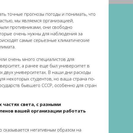
ать точные прогнозы погоды и понимать, что
астью, мы являемся организацией,
были противниками, они свободно
оторые очень нужны для наблюдения за
роисходят самые серьезные климатические
лимата.
вили очень много специалистов для
иверситет, а ранее еще был университет в
х двух университетах. В наши дни расходы
ля некоторых студентов, но ваша страна по-
государств бывшего СССР, особенно для стран
 частях света, с разными
членов вашей организации работать
то сказывается негативным образом на