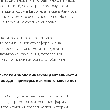
Мы видим аномалии погоды: иногда в каком-
лее теплый, чем в прошлом году. Но мы
ейшим годом в Европе, а также в Азии. А в
ным кругом, что очень необычно. Но есть
, а также и на средние мировые
 лыжников, которые показывают
ли допинг нашей атмосфере, и она
пические ураганы. Но мы не должны
матические изменения, потепления
 У нас по-прежнему остаются обычные
ультатом экономической деятельности
приводят примеры, как много-много лет
но Солнца, угол наклона земной оси. И
 назад. Кроме того, изменение формы
ьтате изучения геологической истории