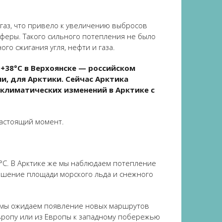
газ, что привело к увеличению выбросов
сферы. Такого сильного потепления не было
го сжигания угля, нефти и газа.
 +38°C в Верхоянске — российском
и, для Арктики. Сейчас Арктика
 климатических изменений в Арктике с
настоящий момент.
2°C. В Арктике же мы наблюдаем потепление
еньшение площади морского льда и снежного
, мы ожидаем появление новых маршрутов
Европу или из Европы к западному побережью