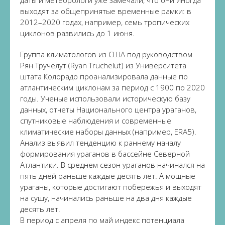
даты и метеорологи уже замечали, что они иногда
выходят за общепринятые временные рамки: в
2012–2020 годах, например, семь тропических
циклонов развились до 1 июня.
Группа климатологов из США под руководством
Рян Тручелут (Ryan Truchelut) из Университета
штата Колорадо проанализировала данные по
атлантическим циклонам за период с 1900 по 2020
годы. Ученые использовали историческую базу
данных, отчеты Национального центра ураганов,
спутниковые наблюдения и современные
климатические наборы данных (например, ERA5).
Анализ выявил тенденцию к раннему началу
формирования ураганов в бассейне Северной
Атлантики. В среднем сезон ураганов начинался на
пять дней раньше каждые десять лет. А мощные
ураганы, которые достигают побережья и выходят
на сушу, начинались раньше на два дня каждые
десять лет.
В период с апреля по май индекс потенциала