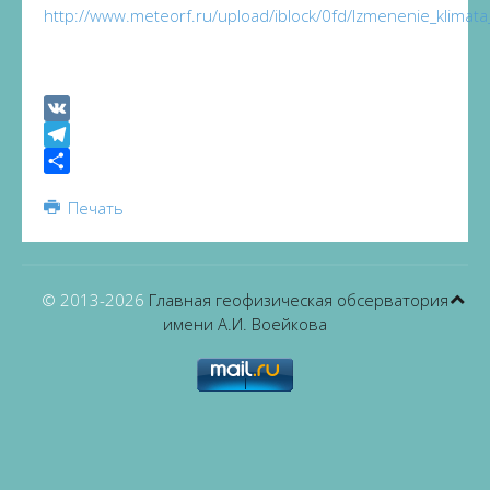
http://www.meteorf.ru/upload/iblock/0fd/Izmenenie_klimata
VK
Telegram
Share
Печать
© 2013-
2026
Главная геофизическая обсерватория
имени А.И. Воейкова