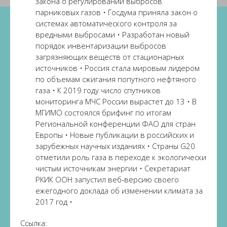
закона о регулировании выбросов
парниковых газов • Госдума приняла закон о
системах автоматического контроля за
вредными выбросами • Разработан новый
порядок инвентаризации выбросов
загрязняющих веществ от стационарных
источников • Россия стала мировым лидером
по объемам сжигания попутного нефтяного
газа • К 2019 году число спутников
мониторинга МЧС России вырастет до 13 • В
МГИМО состоялся брифинг по итогам
Региональной конференции ФАО для стран
Европы • Новые публикации в российских и
зарубежных научных изданиях • Страны G20
отметили роль газа в переходе к экологически
чистым источникам энергии • Секретариат
РКИК ООН запустил веб-версию своего
ежегодного доклада об изменении климата за
2017 год •
Ссылка: