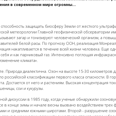
ения в современном мире огромны…
о способность защищать биосферу Земли от жесткого ультрафи
ской метеорологии Главной геофизической обсерватории име
ызывают загар и тонизируют человеческий организм, а повы
авителей белой расы. По прогнозу ООН, реализация Монреал
диация накапливается в течение всей жизни человека. Еще одн
н себя и как парниковый газ. Интенсивно поглощая инфракрас
зменение климата».
е. Природа диалектична. Озон на высоте 15-30 километров д
по российской классификации первого класса опасности. В го
та. Достается от него и растениям. Высокая концентрация то
еницы, сои и кукурузы.
ой дискуссии в 1985 году, когда ученые обнаружили озоновую
е в конце зимы и начале весны вызвано воздействием трех 
ми и средними южными широтами. Второй - разрушение озона