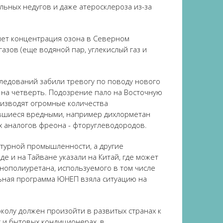
льных недугов и даже атеросклероза из-за
 лет концентрация озона в Северном
азов (еще водяной пар, углекислый газ и
ледований забили тревогу по поводу нового
 на четверть. Подозрение пало на Восточную
оизводят огромные количества
авшиеся вредными, например дихлорметан
 аналогов фреона - фторуглеводородов.
ьтурной промышленности, а другие
е и на Тайване указали на Китай, где может
нополиуретана, используемого в том числе
льная программа ЮНЕП взяла ситуацию на
олу должен произойти в развитых странах к
 и бытовых кондиционерах, в