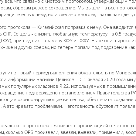
у все, что связано с Киотским протоколом, утверждающим по
росам, сбросам резкое сокращение. Мы вышли на все проток
инципе есть к чему, но и сделано многое», - заключает депут
о протокола — Кигалийская поправка к нему. Она вводится в 
в СНГ. Ее цель - снизить глобальную температуру на 0,5 граду
(ГФУ), пришедших на замену ХФУ и ГХФУ. Ныне они широко и
хнике и других сферах, но теперь попали под подозрение как
 вступит в новый период выполнения обязательств по Монреал
ой информации Василий Целиков. - С 1 января 2020 года мы 
самых популярных хладонов R 22, используемых в промышлен
 сокращение подтверждено постановлением Правительства РФ
ляющим озоноразрушающие вещества, обеспечить создание и
о. А это чревато проблемами. Неготовность обусловит появле
еальского протокола связывает с организацией отчетности:
 сколько ОРВ произвели, ввезли, вывезли, применили, восс