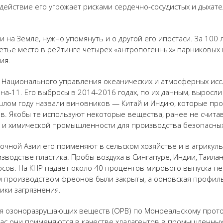
действие его угрожает рисками сердечно-сосудистых и дыхате
 на Земле, нужно упомянуть и о другой его ипостаси. За 100
тье место в рейтинге четырех «антропогенных» парниковых г
ия.
о Национального управления океанических и атмосферных исс
а-11. Его выбросы в 2014-2016 годах, по их данным, выросли
шлом году назвали виновников — Китай и Индию, которые пр
в. Якобы те используют некоторые вещества, ранее не счит
й и химической промышленности для производства безопасных
чной Азии его применяют в сельском хозяйстве и в агрикул
водстве пластика. Пробы воздуха в Сингапуре, Индии, Таиланд
ов. На КНР падает около 40 процентов мирового выпуска пе
ым производством фреонов были закрыты, а ооновская профи
ики загрязнения.
ия озоноразрушающих веществ (ОРВ) по Монреальскому проток
 нас они применяются в качестве хладагентов в промышленных