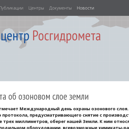
Публикации
Центры
Документы
Новости
 центр
Росгидромета
та об озоновом слое земли
отмечает Международный день охраны озонового слоя.
о протокола, предусматривающего снятие с производс
 трех миллиметров, оберег нашей Земли. К ним относя
олодильном оборудовании, всевозможные химикаты-рас