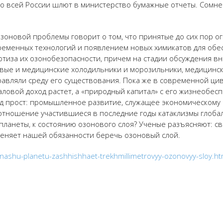
со всей России шлют в министерство бумажные отчеты. Сомне
озоновой проблемы говорит о том, что принятые до сих пор 
ременных технологий и появлением новых химикатов для обе
иза их озонобезопасности, причем на стадии обсуждения вне
вые и медицинские холодильники и морозильники, медицинск
травляли среду его существования. Пока же в современной ц
овой доход растет, а «природный капитал» с его жизнеобесп
од прост: промышленное развитие, служащее экономическому 
тношение участившиеся в последние годы катаклизмы глобаль
 планеты, к состоянию озонового слоя? Ученые разъясняют: с
меняет нашей обязанности беречь озоновый слой.
-nashu-planetu-zashhishhaet-trekhmillimetrovyy-ozonovyy-sloy.ht