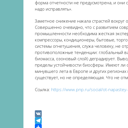
форма отчетности не предусмотрена, и они 
надо исправлять».
Заметное снижение накала страстей вокруг 
Совершенно очевидно, что с развитием сов
промышленности необходима жесткая эксперт
компрессоры, кондиционеры, бытовые, торго
системы огнетушения, служа человеку, не о
противоположные тенденции: глобальный вал
биомасса, озоновый слой) деградирует. Выв
пределы устойчивости биосферы. Имеют ли о
минувшего лета в Европе и других регионах
существует, но не определяющая. Что не от
Ссылка:
https://www.pnp.ru/social/ot-napastey
VK
Telegram