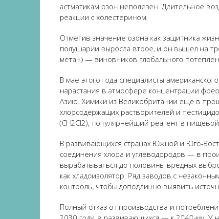
астматикам озон неполезен. Длительное воз
реакции с холестерином.
Отметив значение озона как защитника жизни
полушарии выросла втрое, и он вышел на тре
метан) — виновников глобального потеплен
В мае этого года специалисты американског
нарастания в атмосфере концентрации фреон
Азию. Химики из Великобритании еще в про
хлорсодержащих растворителей и пестицидо
(CH2Cl2), популярнейший реагент в пищево
В развивающихся странах Южной и Юго-Восто
соединения хлора и углеводородов — в произ
вырабатываться до половины вредных выброс
как хладоизолятор. Ряд заводов с незаконн
контроль, чтобы доподлинно выявить источн
Полный отказ от производства и потреблен
2030 году, в развивающихся — к 2040-му. У