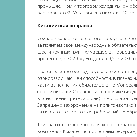
промышленном и торговом холодильном обору
растворителей. Установлен список из 40 ве
Кигалийская поправка
Сейчас в качестве товарного продукта в Рос
выполняем свои международные обязательств
шести крупных групп химвеществ, провоциру
процентов, к 2020-му упадет до 0,5, в 2030 г
Правительство ежегодно устанавливает доп
озоноразрушающей способности, в планах на
части выполнения обязательств по Монреаль
(о ратификации Соглашения о порядке введ
в отношении третьих стран). В России запр
Запрещено захоронение на полигонах такой
за невыполнение новых требований по обр
Тема защиты озонового слоя хорошо знаком
возглавлял Комитет по природным ресурсам, 