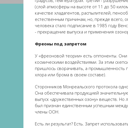
градусов, температурах. Третий - разрушени
(слой атмосферы на высоте от 11 до 50 кил
качестве хладагентов, распылителей, пенооб
естественным причинам, но, прежде всего, 
человека стало подписание в 1985 году Венс
- прекращение выпуска и применения озоно
Фреоны под запретом
У «фреоновой теории» есть оппоненты. Они 
космическими воздействиями. За этим скепс
пришлось сворачивать, а промышленность п
хлора или брома в своем составе).
Сторонников Монреальского протокола одно
Она обеспечивала продукцией значительную
выпуск «дружественных озону» веществ. Но 
был признан единственным успешным междуна
члены ООН.
Есть ли результат? Есть. Запрет использов