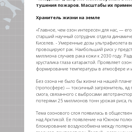
тушения пожаров. Масштабы их примен
Хранитель жизни на земле
«Главное, чем озон интересен для нас, — ег
старший научный сотрудник отдела динамиче
Киселев. - Умеренные дозы ультрафиолета в
провоцируют рак. Наибольший риск у предст
миллиона случаев рака кожи к 2030 году. Ра
хрусталика глаза катарактой. Проявляет озо
формирование температуры в атмосфере и и
Без озона не было бы жизни на нашей планет
(тропосфере) — токсичный загрязнитель, яд 
смога, связанного с выбросами автотранспор
потерями 25 миллионов тонн урожая риса, пш
Тема озонового слоя появилась в общественн
над Арктикой. Ее появление на Южном полюс
блокирование воздухообмена между полярны