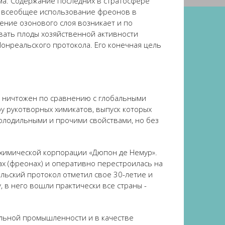
ома. Содержание последних в стратосфере
му всеобщее использование фреонов в
щение озонового слоя возникает и по
вать плоды хозяйственной активности
Монреальского протокола. Его конечная цель
а ничтожен по сравнению с глобальными
у рукотворных химикатов, выпуск которых
олодильными и прочими свойствами, но без
химической корпорации «Дюпон де Немур».
х (фреонах) и оперативно перестроилась на
льский протокол отметил свое 30-летие и
 в него вошли практически все страны -
ильной промышленности и в качестве