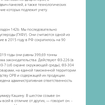
вич-панелей, а также технологических
ние которых подлежит учету.
 хладон 142b. Мы последовательно
глероды (ГХФУ). Они считаются одной из
е в 2015 году в РФ сократилось на 90
019 годы они равны 399,69 тонны
ма законодательства. Действуют ФЗ-226 (в
ФЗ-7 (об охране окружающей среды), ФЗ-304
оварами, на единой таможенной территории
дству ОРВ и содержащей их продукции.
ведена административная ответственность
димиру Кашину. В шестом созыве он
всей в отличие от других, — говорит он. -