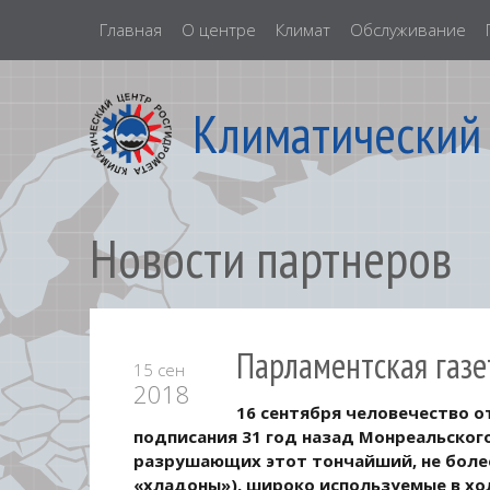
Главная
О центре
Климат
Обслуживание
Климатический
Новости партнеров
Парламентская газе
15 сен
2018
16 сентября человечество 
подписания 31 год назад Монреальског
разрушающих этот тончайший, не более
«хладоны»), широко используемые в х