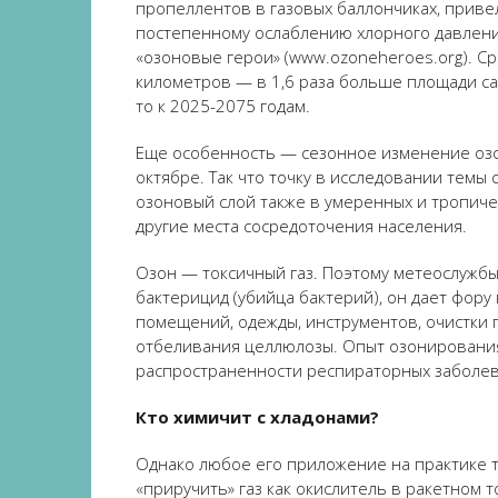
пропеллентов в газовых баллончиках, приве
постепенному ослаблению хлорного давления
«озоновые герои» (www.ozoneheroes.org). С
километров — в 1,6 раза больше площади с
то к 2025-2075 годам.
Еще особенность — сезонное изменение озон
октябре. Так что точку в исследовании темы
озоновый слой также в умеренных и тропиче
другие места сосредоточения населения.
Озон — токсичный газ. Поэтому метеослужбы
бактерицид (убийца бактерий), он дает фору
помещений, одежды, инструментов, очистки 
отбеливания целлюлозы. Опыт озонирования 
распространенности респираторных заболе
Кто химичит с хладонами?
Однако любое его приложение на практике т
«приручить» газ как окислитель в ракетном 