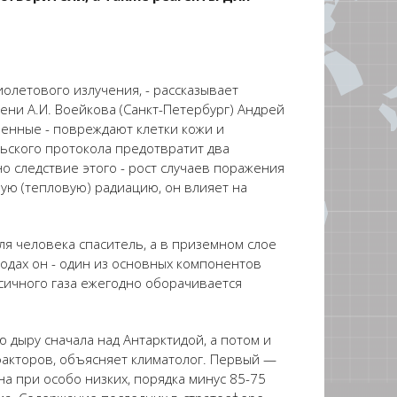
олетового излучения, - рассказывает
ни А.И. Воейкова (Санкт-Петербург) Андрей
шенные - повреждают клетки кожи и
ьского протокола предотвратит два
о следствие этого - рост случаев поражения
ную (тепловую) радиацию, он влияет на
ля человека спаситель, а в приземном слое
родах он - один из основных компонентов
ксичного газа ежегодно оборачивается
 дыру сначала над Антарктидой, а потом и
факторов, объясняет климатолог. Первый —
 при особо низких, порядка минус 85-75