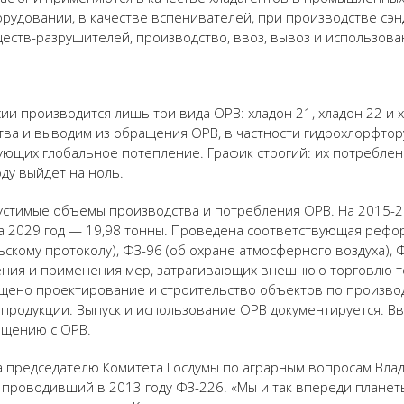
довании, в качестве вспенивателей, при производстве сэнд
ществ-разрушителей, производство, ввоз, вывоз и использова
сии производится лишь три вида ОРВ: хладон 21, хладон 22 и
а и выводим из обращения ОРВ, в частности гидрохлорфтору
ющих глобальное потепление. График строгий: их потреблени
оду выйдет на ноль.
устимые объемы производства и потребления ОРВ. На 2015-2
 2029 год — 19,98 тонны. Проведена соответствующая рефор
скому протоколу), ФЗ-96 (об охране атмосферного воздуха), 
ения и применения мер, затрагивающих внешнюю торговлю т
ещено проектирование и строительство объектов по произво
 продукции. Выпуск и использование ОРВ документируется. В
ащению с ОРВ.
а председателю Комитета Госдумы по аграрным вопросам Вла
проводивший в 2013 году ФЗ-226. «Мы и так впереди планеты 