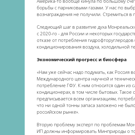
Америка-то вообще кинула по большому счет
борьбы с парниковыми газами. У нас по выб
вознаграждения не получили. Стремиться в пр
Следующий шаг в развитие духа Монреальског
с 2020-го - для России и некоторых государст
отказе от потребления гидрофторуглеродов 
кондиционирования воздуха, холодильной те
Экономический прогресс и биосфера
«Нам уже сейчас надо подумать, как Россия
Международного центра научной и техническ
потребление ГФУ. К ним относится один из 
кондиционерах, в том числе бытовых. Такое
предписывается всем организациям, потреб
что ни одной тонны запаса заложено не был
российском рынке».
Вторую проблему эксперт по проблемам Монр
ИП должны информировать Минприроды о том,