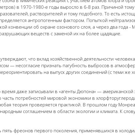
е озона в химических реакциях с участием атомов хлора и бр
ометров) в 1970-1980-е годы выросло в 6-8 раз. Причиной то
разователей, растворителей и тому подобного. То есть исто
определяется антропогенным фактором. Попыткой нейтрализо
кой конвенции об охране озонового слоя, а через два года - 
разрушающих веществ с заменой их на более щадящие.
утверждают, что вклад хозяйственной деятельности человек
исом — несогласие признать пагубность выбросов в атмосфер
ереориентировать на выпуск других соединений (с теми же х
 время даже записывали в «агенты Дюпона» — американской 
 часть потребностей мировой экономики в хлорфторуглерода
любая теория проверяется практикой. В прошлом году Монреа
родным соглашением в области экологии и климата. К слову,
ать пять фреонов первого поколения, применявшихся в холод