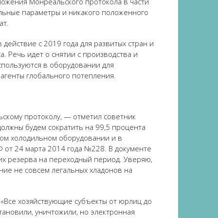
ложения Монреальского протокола в части
ольные параметры и никакого положенного
ат.
действие с 2019 года для развитых стран и
са. Речь идет о снятии с производства и
спользуются в оборудовании для
 агенты глобального потепления.
ьскому протоколу, — отметил советник
должны будем сократить на 99,5 процента
ном холодильном оборудовании и в
 от 24 марта 2014 года №228. В документе
х резерва на переходный период. Уверяю,
ние не совсем легальных хладонов на
 «Все хозяйствующие субъекты от юрлиц до
тановили, уничтожили, но электронная