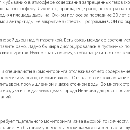
л к убыванию в атмосфере содержания запрещенных газов (хо
 на озоносферу. Ликовать, правда, еще рано, несмотря на то
редняя площадь дыры на Южном полюсе за последние 20 лет с
амой Антарктиды. Ее закрытие эксперты Программы ООН по о
овой дыры над Антарктикой. Есть связь между ее состоянием
 ставить рано. Ладно бы дыра дислоцировалась в пустынных п
ских широтах. Нужно знать почему, чтобы защитить от солне
 и специалисты экомониторинга отслеживают его содержание 
 перекиси марганца и окиси хлора. Отсюда его использовани
питьевой, промышленной и даже сточной воды. Во многих стр
воздуха в прядильных цехах города Иванова дал рост произ
ваний.
ребует тщательного мониторинга из-за высокой токсичности
топливе. На бытовом уровне мы восхищаемся свежестью воздух