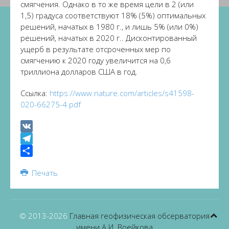
смягчения. Однако в то же время цели в 2 (или
1,5) градуса соответствуют 18% (5%) оптимальных
решений, начатых в 1980 г., и лишь 5% (или 0%)
решений, начатых в 2020 г.. Дисконтированный
ущерб в результате отсроченных мер по
смягчению к 2020 году увеличится на 0,6
триллиона долларов США в год.
Ссылка:
https://www.nature.com/articles/s41598-
020-66275-4.pdf
VK
Telegram
Share
Печать
© 2013-
2026
Главная геофизическая обсерватория
имени А.И. Воейкова