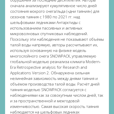
обрушения за последние десятилетия. Авторы
сначала анализируют кумулятивное число дней
состояния мокрого снега/льда («дни таяния») для
сезонов таяния с 1980 по 2021 гг. над
шельфовыми ледниками Антарктиды с
использованием пассивных и активных
микроволновых спутниковых наблюдений.
Поскольку эти наблюдения не показывают объёмы
талой воды напрямую, авторы рассчитывают их,
используя основанную на физике модель
многослойного снега SNOWPACK, управляемую
глобальной моделью реанализа климата Modern-
Era Retrospective analysis for Research and
Applications Version 2. Обнаружена сильная
нелинейная зависимость между днями таяния и
объёмом производства талой воды. Расчёт дней
таяния моделью SNOWPACK согласуется с
наблюдениями как за совокупным числом дней, так
и за пространственной и межгодовой
изменчивостью. Самая высокая скорость таяния
наблюдается на шельфовых ледниках