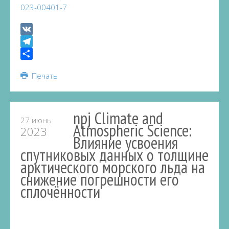
023-00401-7
VK
Telegram
Share
Печать
npj Climate and
27 июнь
Atmospheric Science:
2023
Влияние усвоения
спутниковых данных о толщине
арктического морского льда на
снижение погрешности его
сплочённости