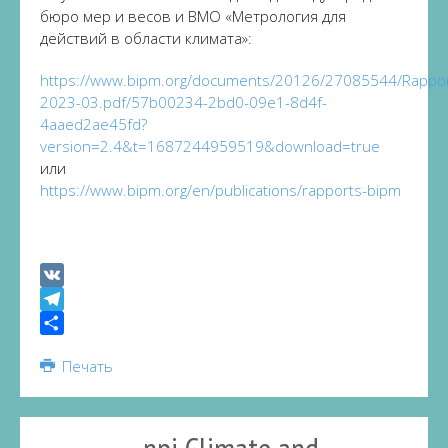
бюро мер и весов и ВМО «Метрология для
действий в области климата»:
https://www.bipm.org/documents/20126/27085544/Rappor
2023-03.pdf/57b00234-2bd0-09e1-8d4f-
4aaed2ae45fd?
version=2.4&t=1687244959519&download=true
или
https://www.bipm.org/en/publications/rapports-bipm
VK
Telegram
Share
Печать