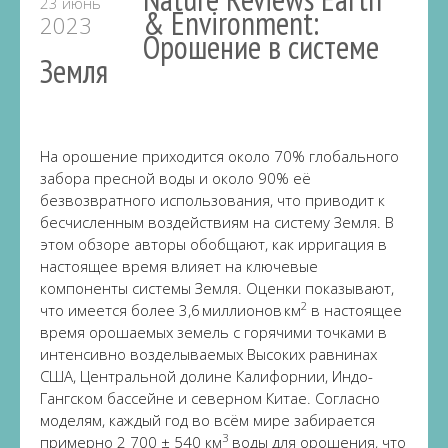
23 июнь
& Environment:
2023
Орошение в системе
Земля
На орошение приходится около 70% глобального
забора пресной воды и около 90% её
безвозвратного использования, что приводит к
бесчисленным воздействиям на систему Земля. В
этом обзоре авторы обобщают, как ирригация в
настоящее время влияет на ключевые
компоненты системы Земля. Оценки показывают,
2
что имеется более 3,6 миллионов км
в настоящее
время орошаемых земель с горячими точками в
интенсивно возделываемых Высоких равнинах
США, Центральной долине Калифорнии, Индо-
Гангском бассейне и северном Китае. Согласно
моделям, каждый год во всём мире забирается
3
примерно 2 700 ± 540 км
воды для орошения, что