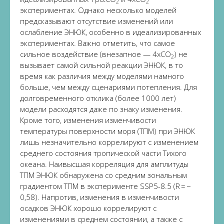
2
2
экспериментах. Однако несколько моделей
предсказывают отсутствие изменений или
ослабление ЭНЮК, особенно в идеализированных
экспериментах. Важно отметить, что самое
сильное воздействие (внезапное — 4xCO
) не
2
вызывает самой сильной реакции ЭНЮК, в то
время как различия между моделями намного
больше, чем между сценариями потепления. Для
долговременного отклика (более 1000 лет)
модели расходятся даже по знаку изменения.
Кроме того, изменения изменчивости
температуры поверхности моря (ТПМ) при ЭНЮК
лишь незначительно коррелируют с изменением
среднего состояния тропической части Тихого
океана. Наивысшая корреляция для амплитуды
ТПМ ЭНЮК обнаружена со средним зональным
градиентом ТПМ в эксперименте SSP5-8.5 (R = −
0,58). Напротив, изменения в изменчивости
осадков ЭНЮК хорошо коррелируют с
изменениями в среднем состоянии, а также с