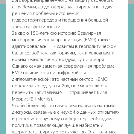
договора, направленного на защиту озонового
слоя Земли, до договора, адаптированного для
решения проблемы истощения
гидрофторуглеродов и поощрения большей
энергоэффективности.
За свою 150-летнюю историю Всемирная
метеорологическая организация (ВМО) также
адаптировалась — к сдвигам в геополитическом
балансе, войнам, как горячим, так и холодным, и
новым технологиям с воздуха, суши и моря.
Однако самая заметная современная проблема
ВМО не является ни цифровой, ни
дипломатической: это частный сектор. «ВМО
пережила холодную войну, но сможет ли она
пережить капитализм?» — спрашивает Билл
Моррис (Bill Morris).
Чтобы более эффективно реагировать на такие
дискурсы, связанные с наукой о данных, открытиях
и решениях, научному сообществу необходима
политика, позволяющая лучше набирать и
удерживать широкую сеть членов. Эта политика