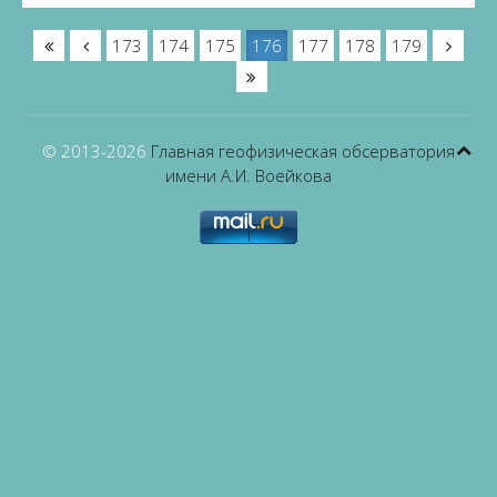
173
174
175
176
177
178
179
© 2013-
2026
Главная геофизическая обсерватория
имени А.И. Воейкова