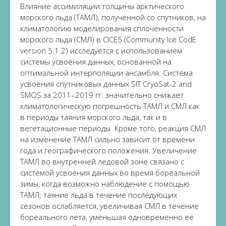
Влияние ассимиляции толщины арктического
морского льда (ТАМЛ), полученной со спутников, на
климатологию моделирования сплочённости
морского льда (СМЛ) в CICE5 (Community Ice CodE
version 5.1.2) исследуется с использованием
системы усвоения данных, основанной на
оптимальной интерполяции ансамбля. Система
усвоения спутниковых данных SIT CryoSat-2 and
SMOS за 2011–2019 гг. значительно снижает
климатологическую погрешность ТАМЛ и СМЛ как
в периоды таяния морского льда, так и в
вегетационные периоды. Кроме того, реакция СМЛ
на изменение ТАМЛ сильно зависит от времени
года и географического положения. Увеличение
ТАМЛ во внутренней ледовой зоне связано с
системой усвоения данных во время бореальной
зимы, когда возможно наблюдение с помощью
ТАМЛ; таяние льда в течение последующих
сезонов ослабляется, увеличивая СМЛ в течение
бореального лета, уменьшая одновременно её