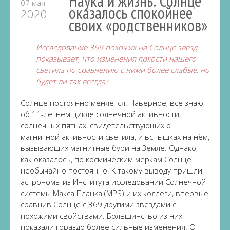
Наука и жизнь: Солнце
07 мая
оказалось спокойнее
2020
своих «родственников»
Исследование 369 похожих на Солнце звёзд
показывает, что изменения яркости нашего
светила по сравнению с ними более слабые, но
будет ли так всегда?
Солнце постоянно меняется. Наверное, все знают
об 11-летнем цикле солнечной активности,
солнечных пятнах, свидетельствующих о
магнитной активности светила, и вспышках на нём,
вызывающих магнитные бури на Земле. Однако,
как оказалось, по космическим меркам Солнце
необычайно постоянно. К такому выводу пришли
астрономы из Института исследований Солнечной
системы Макса Планка (MPS) и их коллеги, впервые
сравнив Солнце с 369 другими звездами с
похожими свойствами. Большинство из них
показали гораздо более сильные изменения. О