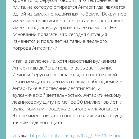
Кроме того, Серусси говорит, что тектоническая
плита, на которую опирается Антарктида, является
одной из самых неподвижных на Земле. Вокруг неё
имеет место активность, но эта активность также
имеет тенденцию удерживать её на месте. Нет
оснований полагать, что сегодня ситуация
изменится и повлияет на таяние ледяного
покрова Антарктики.
Итак, в заключение, хотя известный вулканизм
Антарктиды действительно вызывает таяние,
Ивинс и Серусси соглашаются, что нет никакой
связи между потерей массы льда, наблюдаемой в
Антарктике в последние десятилетия, и
вулканической деятельностью. Антарктическому
ледниковому щиту не менее 30 миллионов лет, и
вулканизм там продолжается уже миллионы лет.
Это не имеет никакого нового влияния на текущее
таяние ледяного щита.
Ссылка:
https://climate.nasa.gov/blog/2982/fire-and-