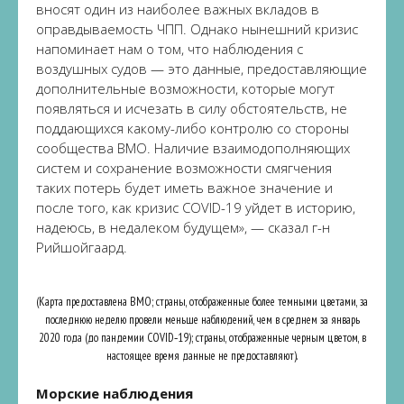
вносят один из наиболее важных вкладов в
оправдываемость ЧПП. Однако нынешний кризис
напоминает нам о том, что наблюдения с
воздушных судов — это данные, предоставляющие
дополнительные возможности, которые могут
появляться и исчезать в силу обстоятельств, не
поддающихся какому-либо контролю со стороны
сообщества ВМО. Наличие взаимодополняющих
систем и сохранение возможности смягчения
таких потерь будет иметь важное значение и
после того, как кризис COVID-19 уйдет в историю,
надеюсь, в недалеком будущем», — сказал г-н
Рийшойгаард.
(Карта предоставлена ВМО; страны, отображенные более темными цветами, за
последнюю неделю провели меньше наблюдений, чем в среднем за январь
2020 года (до пандемии COVID‑19); страны, отображенные черным цветом, в
настоящее время данные не предоставляют).
Морские наблюдения