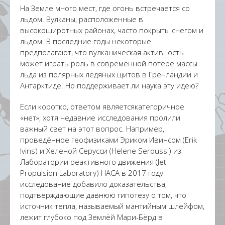
На Земле много мест, где огонь встречается со
льдом. Вулканы, расположенные в
высокоширотных районах, часто покрыты снегом и
льдом. В последние годы некоторые
предполагают, что вулканическая активность
может играть роль в современной потере массы
льда из полярных ледяных щитов в Гренландии и
Антарктиде. Но поддерживает ли наука эту идею?
Если коротко, ответом являетсякатегоричное
«нет», хотя недавние исследования пролили
важный свет на этот вопрос. Например,
проведённое геофизиками Эриком Ивинсом (Erik
Ivins) и Хеленой Серусси (Helene Seroussi) из
Лаборатории реактивного движения (Jet
Propulsion Laboratory) НАСА в 2017 году
исследование добавило доказательства,
подтверждающие давнюю гипотезу о том, что
источник тепла, называемый мантийным шлейфом,
лежит глубоко под Землёй Мари-Бёрд в