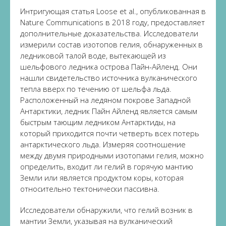
Интригующая статья Loose et al., опубликованная в
Nature Communications в 2018 году, предоставляет
дополнительные доказательства. Исследователи
измерили состав изотопов гелия, обнаруженных в
ледниковой талой воде, вытекающей из
шельфового ледника острова Пайн-Айленд. Они
нашли свидетельство источника вулканического
тепла вверх по течению от шельфа льда.
Расположенный на ледяном покрове Западной
Антарктики, ледник Пайн Айленд является самым
быстрым тающим ледником Антарктиды, на
который приходится почти четверть всех потерь
антарктического льда. Измеряя соотношение
между двумя природными изотопами гелия, можно
определить, входит ли гелий в горячую мантию
Земли или является продуктом коры, которая
относительно тектонически пассивна.
Исследователи обнаружили, что гелий возник в
мантии Земли, указывая на вулканический