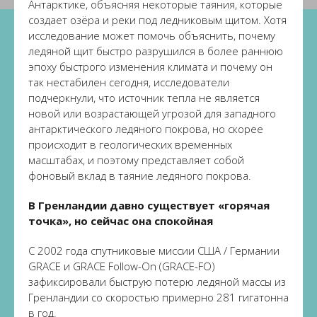
Антарктике, объясняя некоторые таяния, которые
создает озёра и реки под ледниковым щитом. Хотя
исследование может помочь объяснить, почему
ледяной щит быстро разрушился в более раннюю
эпоху быстрого изменения климата и почему он
так нестабилен сегодня, исследователи
подчеркнули, что источник тепла не является
новой или возрастающей угрозой для западного
антарктического ледяного покрова, но скорее
происходит в геологических временных
масштабах, и поэтому представляет собой
фоновый вклад в таяние ледяного покрова.
В Гренландии давно существует «горячая
точка», но сейчас она спокойная
С 2002 года спутниковые миссии США / Германии
GRACE и GRACE Follow-On (GRACE-FO)
зафиксировали быструю потерю ледяной массы из
Гренландии со скоростью примерно 281 гигатонна
в год.