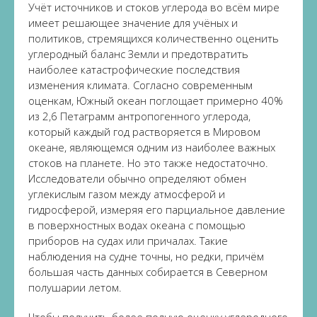
Учёт источников и стоков углерода во всём мире
имеет решающее значение для учёных и
политиков, стремящихся количественно оценить
углеродный баланс Земли и предотвратить
наиболее катастрофические последствия
изменения климата. Согласно современным
оценкам, Южный океан поглощает примерно 40%
из 2,6 Петаграмм антропогенного углерода,
который каждый год растворяется в Мировом
океане, являющемся одним из наиболее важных
стоков на планете. Но это также недостаточно.
Исследователи обычно определяют обмен
углекислым газом между атмосферой и
гидросферой, измеряя его парциальное давление
в поверхностных водах океана с помощью
приборов на судах или причалах. Такие
наблюдения на судне точны, но редки, причём
большая часть данных собирается в Северном
полушарии летом.
Чтобы получить более полную оценку углеродного