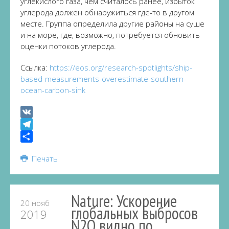
углекислого газа, чем считалось ранее, избыток
углерода должен обнаружиться где-то в другом
месте. Группа определила другие районы на суше
и на море, где, возможно, потребуется обновить
оценки потоков углерода.
Ссылка:
https://eos.org/research-spotlights/ship-
based-measurements-overestimate-southern-
ocean-carbon-sink
VK
Telegram
Share
Печать
Nature: Ускорение
20 нояб
глобальных выбросов
2019
N2O видно по