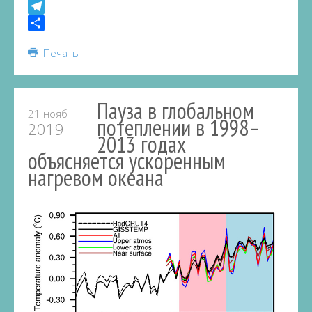
VK
Telegram
Share
Печать
Пауза в глобальном
21 нояб
потеплении в 1998–
2019
2013 годах
объясняется ускоренным
нагревом океана