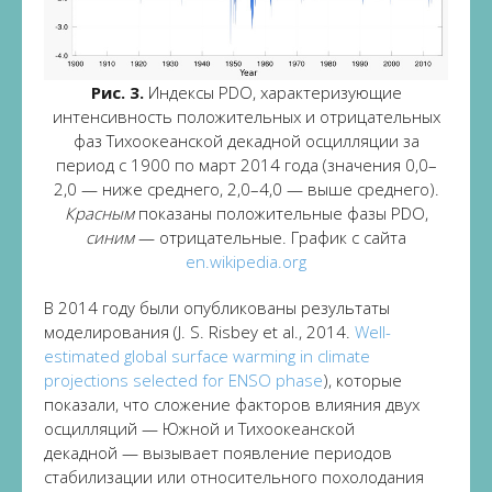
Рис. 3.
Индексы PDO, характеризующие
интенсивность положительных и отрицательных
фаз Тихоокеанской декадной осцилляции за
период с 1900 по март 2014 года (значения 0,0–
2,0 — ниже среднего, 2,0–4,0 — выше среднего).
Красным
показаны положительные фазы PDO,
синим
— отрицательные. График с сайта
en.wikipedia.org
В 2014 году были опубликованы результаты
моделирования (J. S. Risbey et al., 2014.
Well-
estimated global surface warming in climate
projections selected for ENSO phase
), которые
показали, что сложение факторов влияния двух
осцилляций — Южной и Тихоокеанской
декадной — вызывает появление периодов
стабилизации или относительного похолодания