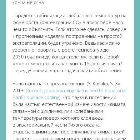
конца не ясна.
Парадокс стабилизации глобальных температур на
фоне роста концентрации СО
в атмосфере надо
2
чем-то объяснить. Если этого не сделать, доверие
к прогнозным моделям, построенным на простой
экстраполяции, будет утрачено. Ведь как можно
уверенно говорить о росте температур до
2030 года или до конца столетия, если в любой
момент может опять наступить 15-летняя пауза?
Перед учеными встала задача найти объяснение.
Было высказано предположение (Y. Kosaka, S. Xie,
2013.
Recent global-warming hiatus tied to equatorial
Pacific surface cooling
), что пауза в потеплении
была частью естественной изменчивости климата,
связанной с циклическими колебаниями
температуры поверхностного слоя воды
в экваториальной части Тихого океана,
оказывающими заметное влияние на климат всей
планеты, — с явлением, известным под названием