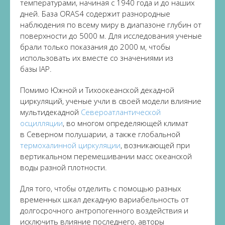
температурами, начиная с 1940 года и до наших
дней. База ORAS4 содержит разнородные
наблюдения по всему миру в диапазоне глубин от
поверхности до 5000 м. Для исследования ученые
брали только показания до 2000 м, чтобы
использовать их вместе со значениями из
базы IAP.
Помимо Южной и Тихоокеанской декадной
циркуляций, ученые учли в своей модели влияние
мультидекадной
Североатлантической
осцилляции
, во многом определяющей климат
в Северном полушарии, а также глобальной
термохалинной циркуляции
, возникающей при
вертикальном перемешивании масс океанской
воды разной плотности.
Для того, чтобы отделить с помощью разных
временных шкал декадную вариабельность от
долгосрочного антропогенного воздействия и
исключить влияние последнего, авторы