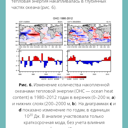
тепловая энергия накапливалась в глубинных
частях океана (рис. 6).
Рис. 6.
Изменение количества накопленной
океанами тепловой энергии (OHC — ocean heat
content) в 1980–2012 годах в верхних (0–200 м,
a
)
и нижних слоях (200–2000 м,
b
). На диаграммах
c
и
d
показано изменение по годам, в единицах
20
10
Дж. В анализе участвовала только
краткосрочная мода, без учета влияния