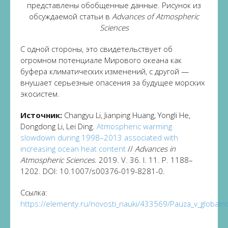
представлены обобщенные данные. Рисунок из
обсуждаемой статьи в
Advances of Atmospheric
Sciences
С одной стороны, это свидетельствует об
огромном потенциале Мирового океана как
буфера климатических изменений, с другой —
внушает серьезные опасения за будущее морских
экосистем.
Источник:
Changyu Li, Jianping Huang, Yongli He,
Dongdong Li, Lei Ding.
Atmospheric warming
slowdown during 1998–2013 associated with
increasing ocean heat content
//
Advances in
Atmospheric Sciences
. 2019. V. 36. I. 11. P. 1188–
1202. DOI: 10.1007/s00376-019-8281-0.
Ссылка:
https://elementy.ru/novosti_nauki/433569/Pauza_v_glob