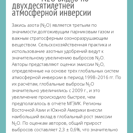
двухдесятилетней
атмосферной инверсии
Закись азота (N
O) является третьим по
2
значимости долгоживущим парниковым газом и
важным стратосферным озоноразрушающим
веществом. Сельскохозяйственная практика и
использование азотных удобрений ведут к
значительному увеличению выбросов N
O.
2
Авторы представляют оценки эмиссии N
O,
2
определённые на основе трёх глобальных систем
атмосферной инверсии в период 1998–2016 гг. По
их расчётам, глобальные выбросы N
O
2
значительно увеличились с 2009 г., и это
увеличение происходило быстрее, чем
предполагалось в отчёте МГЭИК. Регионы
Восточной Азии и Южной Америки внесли
наибольший вклад в глобальный рост эмиссии
N
O. По оценкам авторов, общий прирост
2
выбросов составляет 2,3 ± 0,6%, что значительно