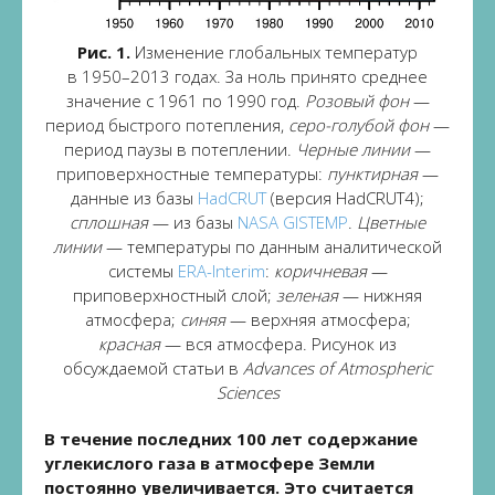
Рис. 1.
Изменение глобальных температур
в 1950–2013 годах. За ноль принято среднее
значение с 1961 по 1990 год.
Розовый фон
—
период быстрого потепления,
серо-голубой фон
—
период паузы в потеплении.
Черные линии
—
приповерхностные температуры:
пунктирная
—
данные из базы
HadCRUT
(версия HadCRUT4);
сплошная
— из базы
NASA GISTEMP
.
Цветные
линии
— температуры по данным аналитической
системы
ERA-Interim
:
коричневая
—
приповерхностный слой;
зеленая
— нижняя
атмосфера;
синяя
— верхняя атмосфера;
красная
— вся атмосфера. Рисунок из
обсуждаемой статьи в
Advances of Atmospheric
Sciences
В течение последних 100 лет содержание
углекислого газа в атмосфере Земли
постоянно увеличивается. Это считается