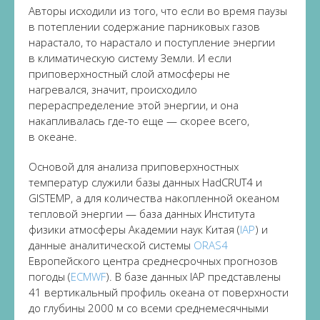
Авторы исходили из того, что если во время паузы
в потеплении содержание парниковых газов
нарастало, то нарастало и поступление энергии
в климатическую систему Земли. И если
приповерхностный слой атмосферы не
нагревался, значит, происходило
перераспределение этой энергии, и она
накапливалась где-то еще — скорее всего,
в океане.
Основой для анализа приповерхностных
температур служили базы данных HadCRUT4 и
GISTEMP, а для количества накопленной океаном
тепловой энергии — база данных Института
физики атмосферы Академии наук Китая (
IAP
) и
данные аналитической системы
ORAS4
Европейского центра среднесрочных прогнозов
погоды (
ECMWF
). В базе данных IAP представлены
41 вертикальный профиль океана от поверхности
до глубины 2000 м со всеми среднемесячными