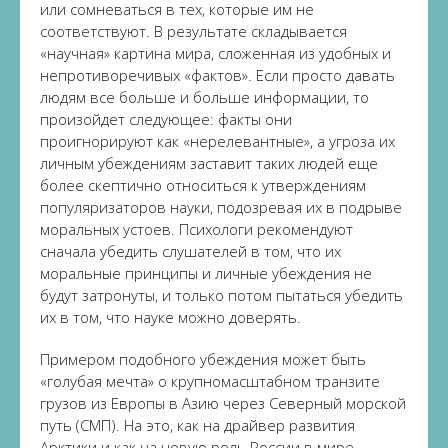
или сомневаться в тех, которые им не
соответствуют. В результате складывается
«научная» картина мира, сложенная из удобных и
непротиворечивых «фактов». Если просто давать
людям все больше и больше информации, то
произойдет следующее: факты они
проигнорируют как «нерелевантные», а угроза их
личным убеждениям заставит таких людей еще
более скептично относиться к утверждениям
популяризаторов науки, подозревая их в подрыве
моральных устоев. Психологи рекомендуют
сначала убедить слушателей в том, что их
моральные принципы и личные убеждения не
будут затронуты, и только потом пытаться убедить
их в том, что науке можно доверять.
Примером подобного убеждения может быть
«голубая мечта» о крупномасштабном транзите
грузов из Европы в Азию через Северный морской
путь (СМП). На это, как на драйвер развития
Арктики и как на новую роль России в мире