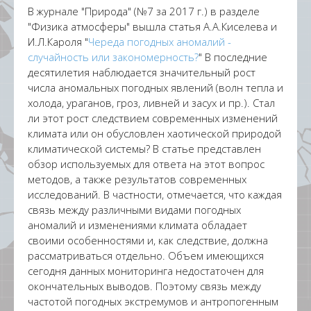
В журнале "Природа" (№7 за 2017 г.) в разделе
"Физика атмосферы" вышла статья А.А.Киселева и
И.Л.Кароля "
Череда погодных аномалий -
случайность или закономерность?
" В последние
десятилетия наблюдается значительный рост
числа аномальных погодных явлений (волн тепла и
холода, ураганов, гроз, ливней и засух и пр.). Стал
ли этот рост следствием современных изменений
климата или он обусловлен хаотической природой
климатической системы? В статье представлен
обзор используемых для ответа на этот вопрос
методов, а также результатов современных
исследований. В частности, отмечается, что каждая
связь между различными видами погодных
аномалий и изменениями климата обладает
своими особенностями и, как следствие, должна
рассматриваться отдельно. Объем имеющихся
сегодня данных мониторинга недостаточен для
окончательных выводов. Поэтому связь между
частотой погодных экстремумов и антропогенным