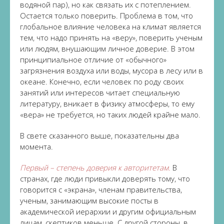
водяной пар), но как связать их с потеплением.
Остается только поверить. Проблема в том, что
глобальное влияние человека на климат является
тем, что надо принять на «веру», поверить ученым
или людям, внушающим личное доверие. В этом
принципиальное отличие от «обычного»
загрязнения воздуха или воды, мусора в лесу или в
океане. Конечно, если человек по роду своих
занятий или интересов читает специальную
литературу, вникает в физику атмосферы, то ему
«вера» не требуется, но таких людей крайне мало.
В свете сказанного выше, показательны два
момента.
Первый – степень доверия к авторитетам.
В
странах, где люди привыкли доверять тому, что
говорится с «экрана», членам правительства,
ученым, занимающим высокие посты в
академической иерархии и другим официальным
лицам, скептиков меньше. С другой стороны, в