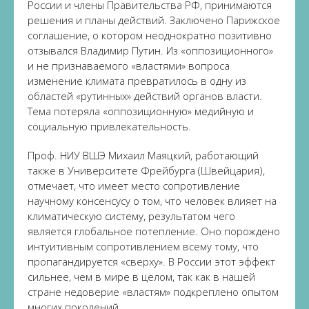
России и члены Правительства РФ, принимаются
решения и планы действий. Заключено Парижское
соглашение, о котором неоднократно позитивно
отзывался Владимир Путин. Из «оппозиционного»
и не признаваемого «властями» вопроса
изменение климата превратилось в одну из
областей «рутинных» действий органов власти.
Тема потеряла «оппозиционную» медийную и
социальную привлекательность.
Проф. НИУ ВШЭ Михаил Маяцкий, работающий
также в Университете Фрейбурга (Швейцария),
отмечает, что имеет место сопротивление
научному консенсусу о том, что человек влияет на
климатическую систему, результатом чего
является глобальное потепление. Оно порождено
интуитивным сопротивлением всему тому, что
пропагандируется «сверху». В России этот эффект
сильнее, чем в мире в целом, так как в нашей
стране недоверие «властям» подкреплено опытом
многих поколений.