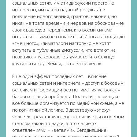
социальных сетях. Им эти дискуссии просто не
интересны, им важен научный результат и
получение нового знания, грантов, наконец, но
никак не трата времени и нервов на обоснование
своих выводов перед теми, кто всеми силами
пытается с ними не согласиться. Иногда доходит до
«смешного», климатологи настолько не хотят
вступать в публичные дискуссии, что встают на
позицию: «ну, хорошо, вы думаете, что Солнце
крутится вокруг Земли, – это ваше дело».
Еще один эффект последних лет – влияние
социальных сетей и интернета – доступ к боковым
веточкам информации без понимания «ствола» –
базовых знаний проблемы. Подача информации
все больше организуется по медийной схеме, а не
по когнитивной логике. В досетевую «эпоху»
человек представлял себе, что является основным
стволом какой-то науки, а что является
ответвлениями – «ветвями». Сегодняшние
поисковые системы разрушают «дерево» знаний.