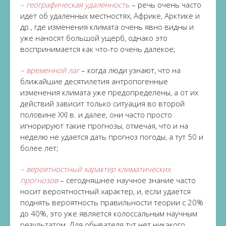
– географическая удаленность
– речь очень часто
идет об удаленных местностях, Африке, Арктике и
др., где изменения климата очень явно видны и
уже наносят большой ущерб, однако это
воспринимается как что-то очень далекое;
– временной лаг
– когда люди узнают, что на
ближайшие десятилетия антропогенные
изменения климата уже предопределены, а от их
действий зависит только ситуация во второй
половине XXI в. и далее, они часто просто
игнорируют такие прогнозы, отмечая, что и на
неделю не удается дать прогноз погоды, а тут 50 и
более лет;
– вероятностный характер климатических
прогнозов
– сегодняшнее научное знание часто
носит вероятностный характер, и, если удается
поднять вероятность правильности теории с 20%
до 40%, это уже является колоссальным научным
результатом. Для обывателя тут нет никакого