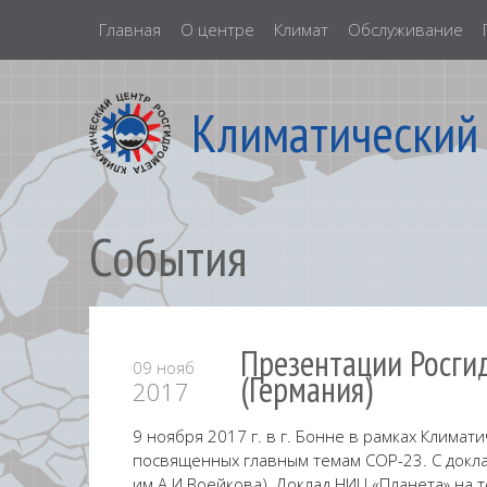
Главная
О центре
Климат
Обслуживание
Климатический
События
Презентации Росги
09 нояб
(Германия)
2017
9 ноября 2017 г. в г. Бонне в рамках Клим
посвященных главным темам COP-23. С доклад
им.А.И.Воейкова). Доклад НИЦ «Планета» на