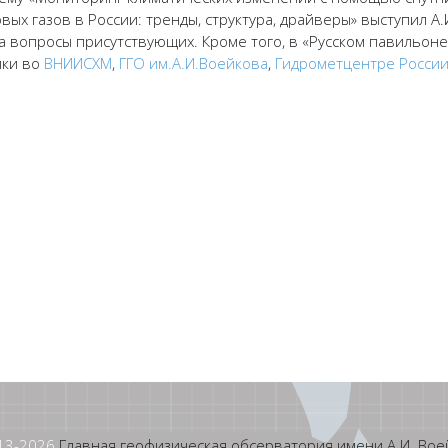
ых газов в России: тренды, структура, драйверы» выступил А.
а вопросы присутствующих. Кроме того, в «Русском павильоне
ики во
ВНИИСХМ
,
ГГО им.А.И.Воейкова
,
Гидрометцентре Росси
13-
2026
Главная геофизическая обсерватория имени А.И. Вое