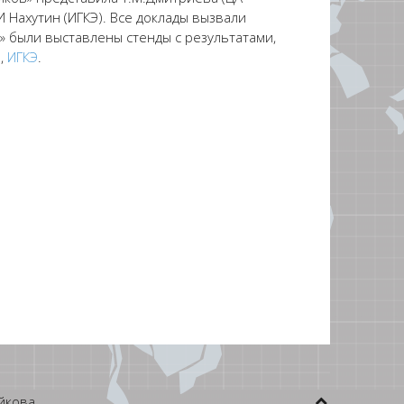
И Нахутин (ИГКЭ). Все доклады вызвали
» были выставлены стенды с результатами,
и
,
ИГКЭ
.
йкова