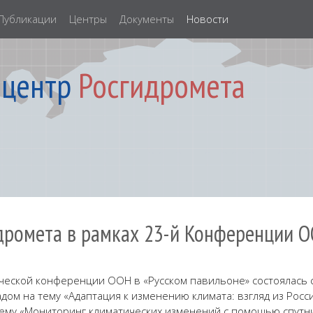
Публикации
Центры
Документы
Новости
 центр
Росгидромета
дромета в рамках 23-й Конференции О
атической конференции ООН в «Русском павильоне» состоялась
ом на тему «Адаптация к изменению климата: взгляд из Росси
 тему «Мониторинг климатических изменений с помощью спутн