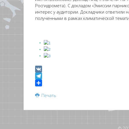
Росгидромета). С докладом «Эмиссии парников
интерес у аудитории. Докладчики ответили н
полученными в рамках климатической темат
VK
Telegram
Share
Печать
© 20