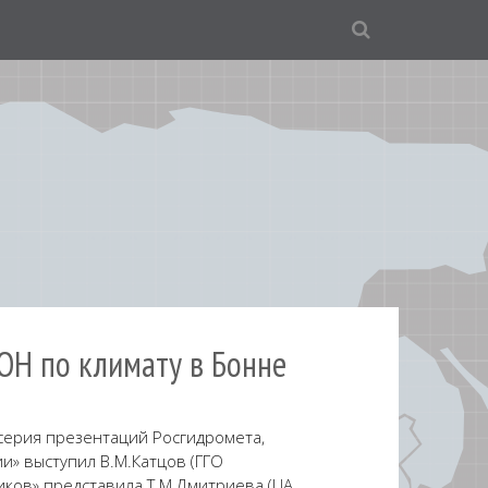
ОН по климату в Бонне
 серия презентаций Росгидромета,
и» выступил В.М.Катцов (ГГО
иков» представила Т.М.Дмитриева (ЦА