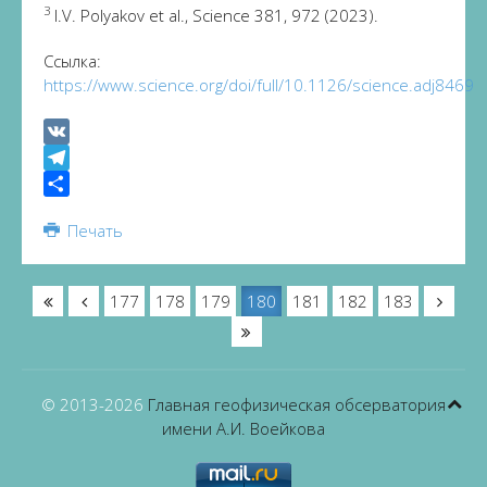
3
I.V. Polyakov et al., Science 381, 972 (2023).
Ссылка:
https://www.science.org/doi/full/10.1126/science.adj8469
VK
Telegram
Share
Печать
177
178
179
180
181
182
183
© 2013-
2026
Главная геофизическая обсерватория
имени А.И. Воейкова