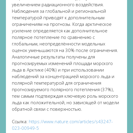
увеличением радиационного воздействия.
Наблюдения за глобальной и региональной
температурой приводят к дополнительным
ограничениям на прогнозы.
Когда
а
ркти
ческое
усиление определяется как дополнительное
полярное потепление по сравнению с
глобальным, неопредел
ё
нности модел
ьных
оценок
уменьшаются на 30% после ограничения.
Аналогичные результаты получены для
прогнозируемых изменений площади морского
льда в Арктике (40%) и при использовании
наблюдений за концентрацией морского льда и
полярной температурой для ограничения
прогнозируемого полярного потепления (37%),
тем самым подтверждая ключевую роль морского
льда как положительно
й
, но
зависящ
ей
от модели
обратн
ой
связ
и
с поверхностью.
Ссыл
к
а
:
https://www.nature.com/articles/s43247-
023-00949-5