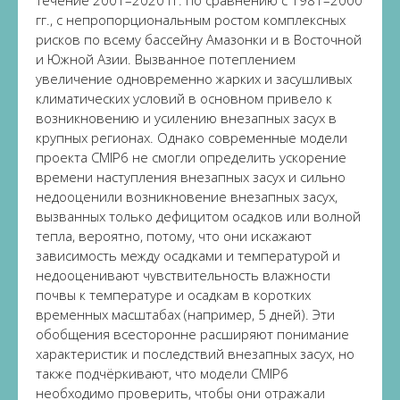
течение 2001–2020 гг. по сравнению с 1981–2000
гг., с непропорциональным ростом комплексных
рисков по всему бассейну Амазонки и в Восточной
и Южной Азии. Вызванное потеплением
увеличение одновременно жарких и засушливых
климатических условий в основном привело к
возникновению и усилению внезапных засух в
крупных регионах. Однако современные модели
проекта CMIP6 не смогли определить ускорение
времени наступления внезапных засух и сильно
недооценили возникновение внезапных засух,
вызванных только дефицитом осадков или волной
тепла, вероятно, потому, что они искажают
зависимость между осадками и температурой и
недооценивают чувствительность влажности
почвы к температуре и осадкам в коротких
временных масштабах (например, 5 дней). Эти
обобщения всесторонне расширяют понимание
характеристик и последствий внезапных засух, но
также подчёркивают, что модели CMIP6
необходимо проверить, чтобы они отражали