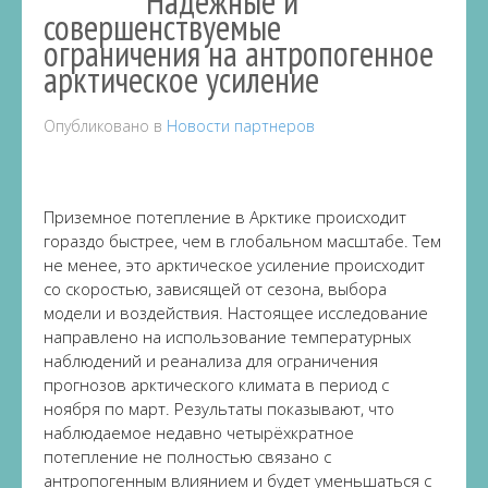
Надёжные и
совершенствуемые
ограничения на антропогенное
арктическое усиление
Опубликовано в
Новости партнеров
Приземное потепление в Арктике происходит
гораздо быстрее, чем в глобальном масштабе.
Тем
не менее, это
а
ркти
ческое
усиление происходит
со скоростью, зависящей от сезона,
выбора
модели и воздействия.
Настоящее исследование
направлено на использование температурных
наблюдений и
ре
анализа
для ограничения
прогнозов арктического климата в период с
ноября по март.
Результаты показывают, что
наблюдаемое недавно четыр
ё
хкратное
потепление не полностью связано с
антропогенным влиянием и будет уменьшаться с