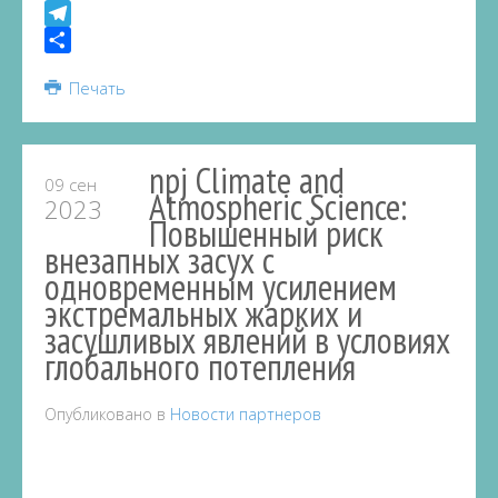
VK
Telegram
Share
Печать
npj Climate and
09 сен
Atmospheric Science:
2023
Повышенный риск
внезапных засух с
одновременным усилением
экстремальных жарких и
засушливых явлений в условиях
глобального потепления
Опубликовано в
Новости партнеров