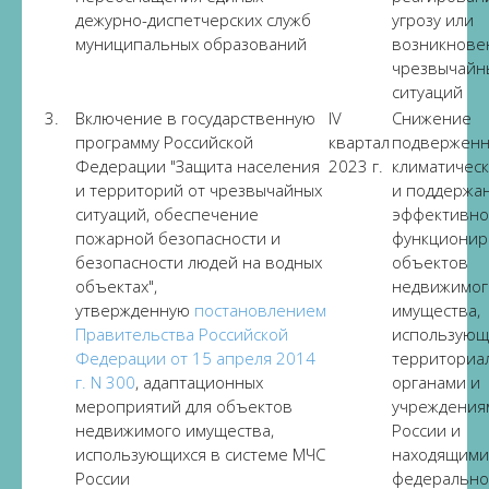
дежурно-диспетчерских служб
угрозу или
муниципальных образований
возникнове
чрезвычайн
ситуаций
3.
Включение в государственную
IV
Снижение
программу Российской
квартал
подверженн
Федерации "Защита населения
2023 г.
климатичес
и территорий от чрезвычайных
и поддержа
ситуаций, обеспечение
эффективно
пожарной безопасности и
функционир
безопасности людей на водных
объектов
объектах",
недвижимог
утвержденную
постановлением
имущества,
Правительства Российской
использующ
Федерации от 15 апреля 2014
территориа
г. N 300
, адаптационных
органами и
мероприятий для объектов
учреждения
недвижимого имущества,
России и
использующихся в системе МЧС
находящими
России
федеральн