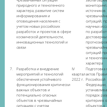
чрезвычайных ситуаций
заблаговре
природного и техногенного
мониторинг
характера, развитие систем
источников
информирования и
чрезвычайн
оповещения населения с
ситуаций; 
учетом новых российских
научных ис
разработок и проектов в сфере
по разработ
космической деятельности,
достоверны
инновационных технологий и
прогнозиро
связи
чрезвычайн
ситуаций п
и техногенн
характера
7.
Разработка и внедрение
IV
Подготовка
мероприятий и технологий
квартал
актов Прави
обеспечения устойчивого
2022 г.
Российской
функционирования критически
Федерации,
важных объектов и
устанавлив
потенциально опасных
порядок раз
объектов в чрезвычайных
критериев 
ситуациях с учетом
объектов к