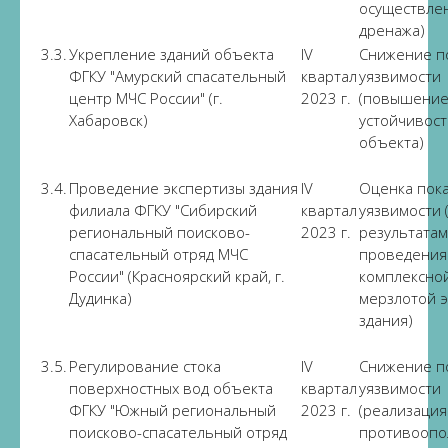
осуществле
дренажа)
3.3.
Укрепление зданий объекта
IV
Снижение п
ФГКУ "Амурский спасательный
квартал
уязвимости
центр МЧС России" (г.
2023 г.
(повышени
Хабаровск)
устойчивост
объекта)
3.4.
Проведение экспертизы здания
IV
Оценка пок
филиала ФГКУ "Сибирский
квартал
уязвимости 
региональный поисково-
2023 г.
результатам
спасательный отряд МЧС
проведения
России" (Красноярский край, г.
комплексно
Дудинка)
мерзлотой 
здания)
3.5.
Регулирование стока
IV
Снижение п
поверхностных вод объекта
квартал
уязвимости
ФГКУ "Южный региональный
2023 г.
(реализация
поисково-спасательный отряд
противоопо