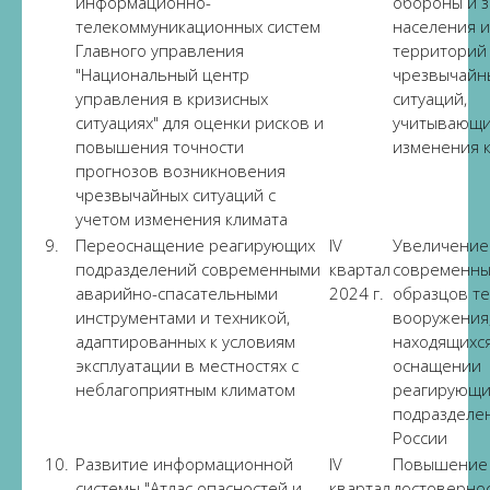
информационно-
обороны и 
телекоммуникационных систем
населения и
Главного управления
территорий
"Национальный центр
чрезвычайн
управления в кризисных
ситуаций,
ситуациях" для оценки рисков и
учитывающ
повышения точности
изменения 
прогнозов возникновения
чрезвычайных ситуаций с
учетом изменения климата
9.
Переоснащение реагирующих
IV
Увеличение
подразделений современными
квартал
современны
аварийно-спасательными
2024 г.
образцов те
инструментами и техникой,
вооружения
адаптированных к условиям
находящихся
эксплуатации в местностях с
оснащении
неблагоприятным климатом
реагирующи
подразделе
России
10.
Развитие информационной
IV
Повышение
системы "Атлас опасностей и
квартал
достоверно