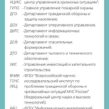
НЦУКС
центр управления в кризисных ситуациях";
ГУПО
-
Главное управление пожарной охраны;
ДГО
-
Департамент гражданской обороны и
защиты населения;
ДОУ
-
Департамент оперативного управления;
ДИТС
-
Департамент информационных
технологий и связи;
ДСФ
-
Департамент спасательных
формирований;
ДТО
-
Департамент тылового и технического
обеспечения;
УИС
-
Управление инвестиций и капитального
строительства;
ВНИИ
-
ФГБУ "Всероссийский научно-
ГОЧС
исследовательский институт по
(ФЦ)
проблемам гражданской обороны и
чрезвычайных ситуаций МЧС России"
(Федеральный центр науки и высоких
технологий);
ИАЦ
-
ФГБУ "Информационно-аналитический