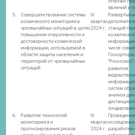
опасных пр
явлений и 
5.
Совершенствование системы
IV
Развертыва
космического мониторинга
квартал
дополнител
чрезвычайных ситуаций в целях
2024 г.
станций пр
повышения оперативности и
космическо
достоверности космической
информации
информации, используемой в
числе совме
области защиты населения и
Госкорпора
территорий от чрезвычайных
"Роскосмос";
ситуаций
развитие
ведомствен
информаци
систем обра
анализа дан
дистанцион
зондирован
6.
Развитие технологий
IV
Проведение
мониторинга и
квартал
исследован
прогнозирования рисков
2024 г.
разработке 