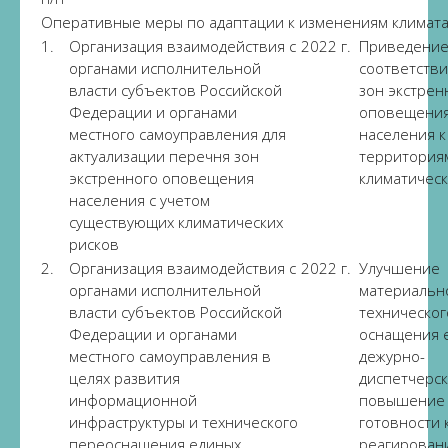
Оперативные меры по адаптации к изменениям климат
1.
Организация взаимодействия с
2022 г.
Приведение
органами исполнительной
соответстви
власти субъектов Российской
зон экстрен
Федерации и органами
оповещени
местного самоуправления для
населения к
актуализации перечня зон
территория
экстренного оповещения
климатическ
населения с учетом
существующих климатических
рисков
2.
Организация взаимодействия с
2022 г.
Улучшение
органами исполнительной
материальн
власти субъектов Российской
техническог
Федерации и органами
оснащения 
местного самоуправления в
дежурно-
целях развития
диспетчерск
информационной
повышение
инфраструктуры и технического
готовности 
переоснащения единых
реагирован