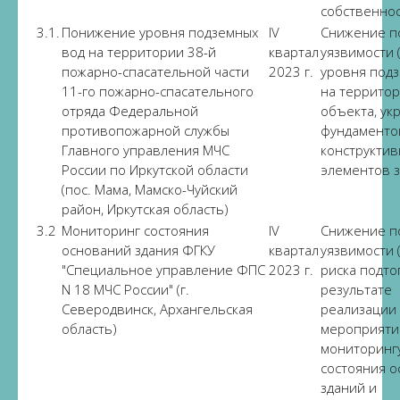
собственно
3.1.
Понижение уровня подземных
IV
Снижение п
вод на территории 38-й
квартал
уязвимости 
пожарно-спасательной части
2023 г.
уровня под
11-го пожарно-спасательного
на террито
отряда Федеральной
объекта, ук
противопожарной службы
фундаменто
Главного управления МЧС
конструктив
России по Иркутской области
элементов з
(пос. Мама, Мамско-Чуйский
район, Иркутская область)
3.2
Мониторинг состояния
IV
Снижение п
оснований здания ФГКУ
квартал
уязвимости 
"Специальное управление ФПС
2023 г.
риска подто
N 18 МЧС России" (г.
результате
Северодвинск, Архангельская
реализации
область)
мероприяти
мониторинг
состояния 
зданий и