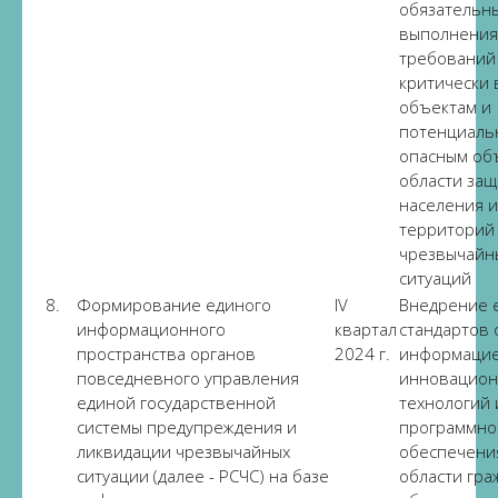
обязательны
выполнения
требований
критически
объектам и
потенциаль
опасным об
области за
населения и
территорий
чрезвычайн
ситуаций
8.
Формирование единого
IV
Внедрение 
информационного
квартал
стандартов
пространства органов
2024 г.
информацие
повседневного управления
инновацион
единой государственной
технологий 
системы предупреждения и
программно
ликвидации чрезвычайных
обеспечени
ситуации (далее - РСЧС) на базе
области гра