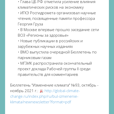
• Глава ЦБ РФ отметила усиление влияния
климатических рисков на экономику
• ИГКЭ Росгидромета организовал научные
чтения, посвященные памяти профессора
Георгия Груза
• В Москве впервые прошло заседание сети
ВОЗ «Регионы за здоровье»
• Новые публикации в российских и
зарубежных научных изданиях
• ВМО выпустила очередной Бюллетень по
парниковым газам
• МГЭИК распространила окончательный
проект доклада Рабочей группы II среди
правительств для комментариев
Бюллетень "Изменение климата" №93, октябрь -
ноябрь 2021 г.:
http://global-climate-
change.ru/index.php/ru/bul-izmenenie-
klimata/newnewsletter?format=pdf