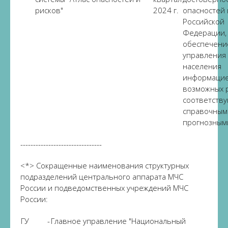
рисков"
2024 г.
опасностей 
Российской
Федерации,
обеспечени
управления
населения
информацие
возможных р
соответств
справочным
прогнозным
--------------------------------
<*> Сокращенные наименования структурных
подразделений центрального аппарата МЧС
России и подведомственных учреждений МЧС
России:
ГУ
-
Главное управление "Национальный