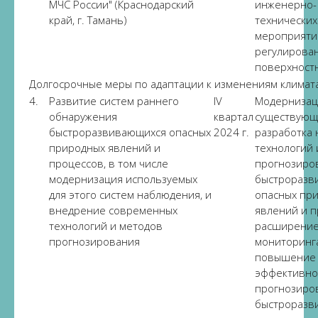
МЧС России" (Краснодарский
инженерно-
край, г. Тамань)
технических
мероприяти
регулирован
поверхностн
Долгосрочные меры по адаптации к изменениям климат
4.
Развитие систем раннего
IV
Модернизац
обнаружения
квартал
существующ
быстроразвивающихся опасных
2024 г.
разработка 
природных явлений и
технологий 
процессов, в том числе
прогнозиро
модернизация используемых
быстроразв
для этого систем наблюдения, и
опасных пр
внедрение современных
явлений и п
технологий и методов
расширение
прогнозирования
мониторинг
повышение
эффективно
прогнозиро
быстроразв