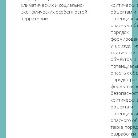
климатических и социально-
критически
экономических особенностей
объектам и
территории
потенциаль
опасным об
порядок
формирован
утверждени
критически
объектов и
потенциаль
опасных объ
порядок раз
формы пасп
безопаснос
критически 
объекта и
потенциаль
опасного об
также поряд
разработки