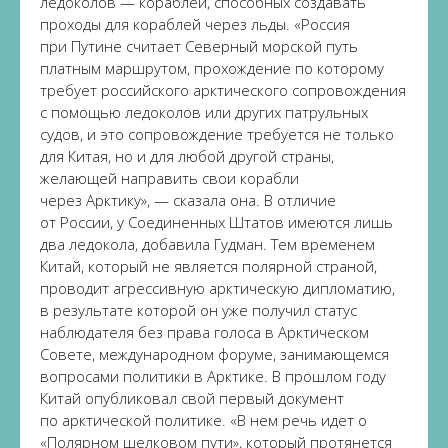
ледоколов — кораблей, способных создавать
проходы для кораблей через льды. «Россия
при Путине считает Северный морской путь
платным маршрутом, прохождение по которому
требует российского арктического сопровождения
с помощью ледоколов или других патрульных
судов, и это сопровождение требуется не только
для Китая, но и для любой другой страны,
желающей направить свои корабли
через Арктику», — сказала она. В отличие
от России, у Соединенных Штатов имеются лишь
два ледокола, добавила Гудман. Тем временем
Китай, который не является полярной страной,
проводит агрессивную арктическую дипломатию,
в результате которой он уже получил статус
наблюдателя без права голоса в Арктическом
Совете, международном форуме, занимающемся
вопросами политики в Арктике. В прошлом году
Китай опубликовал свой первый документ
по арктической политике. «В нем речь идет о
«Полярном шелковом пути», который протянется