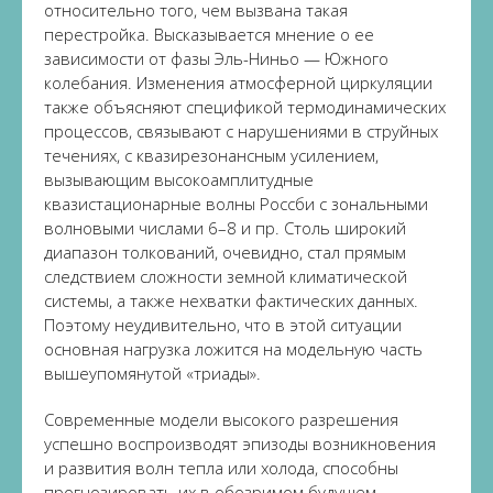
относительно того, чем вызвана такая
перестройка. Высказывается мнение о ее
зависимости от фазы Эль-Ниньо — Южного
колебания. Изменения атмосферной циркуляции
также объясняют спецификой термодинамических
процессов, связывают с нарушениями в струйных
течениях, с квазирезонансным усилением,
вызывающим высокоамплитудные
квазистационарные волны Россби с зональными
волновыми числами 6–8 и пр. Столь широкий
диапазон толкований, очевидно, стал прямым
следствием сложности земной климатической
системы, а также нехватки фактических данных.
Поэтому неудивительно, что в этой ситуации
основная нагрузка ложится на модельную часть
вышеупомянутой «триады».
Современные модели высокого разрешения
успешно воспроизводят эпизоды возникновения
и развития волн тепла или холода, способны
прогнозировать их в обозримом будущем.