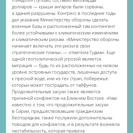
«Тиндолл» (Tyndall), составил миллиарды
долларов — крыши ангаров были сорваны,
а здания разрушены. Конгресс в последние годы
дал указание Министерству обороны сделать
военные базы и расположенный там контингент
более устойчивыми к климатическим изменениям
и климатическим рискам. «Министерство обороны
начинает включать эти риски в свои
стратегические планы», — отметила Гудман. Еще
одной геополитической угрозой является
миграция — будь то из расположенных на низком
уровне островных государств, лишенных доступа
к пресной воде, или из тех стран, побережье
которых может пострадать от тайфунов.
Продолжительные засухи также являются
причиной конфликтов на Ближнем Востоке. «Нам
известно о том, что продолжительные засухи
в Сирии, предшествовавшие гражданским
беспорядкам, также послужили дополнительны
поводом для конфликтов, и в результате возникла
нестабильность, которая привела