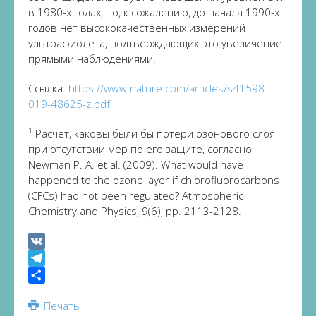
в 1980-х годах, но, к сожалению, до начала 1990-х
годов нет высококачественных измерений
ультрафиолета, подтверждающих это увеличение
прямыми наблюдениями.
Ссылка:
https://www.nature.com/articles/s41598-
019-48625-z.pdf
1
Расчёт, каковы были бы потери озонового слоя
при отсутствии мер по его защите, согласно
Newman P. A. et al. (2009). What would have
happened to the ozone layer if chlorofluorocarbons
(CFCs) had not been regulated? Atmospheric
Chemistry and Physics, 9(6), pp. 2113-2128.
VK
Telegram
Share
Печать