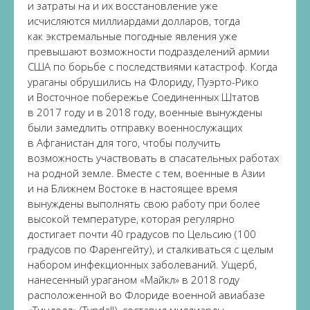
и затраты на и их восстановление уже
исчисляются миллиардами долларов, тогда
как экстремальные погодные явления уже
превышают возможности подразделений армии
США по борьбе с последствиями катастроф. Когда
ураганы обрушились на Флориду, Пуэрто-Рико
и Восточное побережье Соединенных Штатов
в 2017 году и в 2018 году, военные вынуждены
были замедлить отправку военнослужащих
в Афганистан для того, чтобы получить
возможность участвовать в спасательных работах
на родной земле. Вместе с тем, военные в Азии
и на Ближнем Востоке в настоящее время
вынуждены выполнять свою работу при более
высокой температуре, которая регулярно
достигает почти 40 градусов по Цельсию (100
градусов по Фаренгейту), и сталкиваться с целым
набором инфекционных заболеваний. Ущерб,
нанесенный ураганом «Майкл» в 2018 году
расположенной во Флориде военной авиабазе