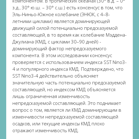
компонентом. В тропических океанах (30° в.д. – 0°
з.д., 30° ю.ш. – 30° с.ш.) есть консенсус в том, что
Эль-Ниньо-Южное колебание (ЭНЮК, с 4–8-
летними циклами) является доминирующей
движущей силой потенциально предсказуемой
составляющей, в то время как колебание Мэддена-
Джулиана (КМД, с циклами 30–90 дней) -
доминирующий фактор непредсказуемого
компонента. В этом исследовании консенсус
проверяется с использованием индекса SST Nino3-
4 и популярного индекса КМД. Подтверждено, что
SST Nino3-4 действительно объясняет
значительную часть потенциально предсказуемой
составляющей, но индексом КМД объясняется
лишь ограниченная изменчивость
непредсказуемой составляющей. Это поднимает
вопрос о том, является ли КМД доминирующим в
изменчивости непредсказуемой составляющей
осадков, или текущие индексы КМД плохо
отражают изменчивость КМД.