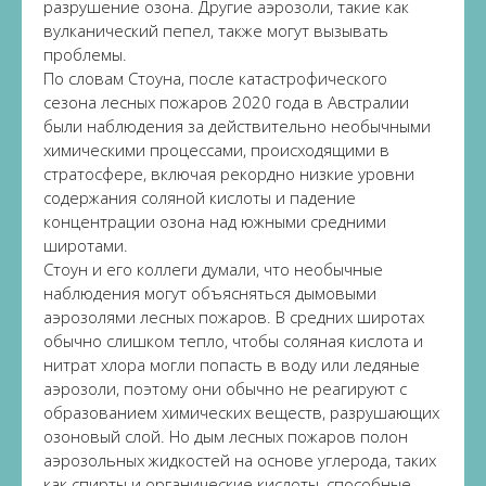
разрушение озона. Другие аэрозоли, такие как
вулканический пепел, также могут вызывать
проблемы.
По словам Стоуна, после катастрофического
сезона лесных пожаров 2020 года в Австралии
были наблюдения за действительно необычными
химическими процессами, происходящими в
стратосфере, включая рекордно низкие уровни
содержания соляной кислоты и падение
концентрации озона над южными средними
широтами.
Стоун и его коллеги думали, что необычные
наблюдения могут объясняться дымовыми
аэрозолями лесных пожаров. В средних широтах
обычно слишком тепло, чтобы соляная кислота и
нитрат хлора могли попасть в воду или ледяные
аэрозоли, поэтому они обычно не реагируют с
образованием химических веществ, разрушающих
озоновый слой. Но дым лесных пожаров полон
аэрозольных жидкостей на основе углерода, таких
как спирты и органические кислоты, способные