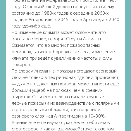
после принятия Монреальского протокола в 1987
году. Озоновый слой должен вернуться к своему
состоянию до 1980-х годов к середине 2060-х
годов в Антарктиде, к 2045 году в Арктике, а к 2040
году где-либо ещё.
Но изменение климата может осложнить это
восстановление, говорят Стоун и Ансманн.
Ожидается, что во многих пожароопасных
регионах, таких как бореальные леса, изменение
климата приведёт к увеличению частоты и силы
пожаров.
По словам Ансманна, пожары истощают озоновый
слой не только в тех регионах, где они происходят,
— дым от отдалённых пожаров может нанести ещё
больший ущерб на полюсах, чем в средних
широтах. Он и его коллеги связали крупные
лесные пожары (и их взаимодействие с полярными
стратосферными облаками) с истощением
озонового слоя над Антарктидой на 10–30%.
Учёные всё ещё изучают, как ведёт себя дым в
стратосфере и как он взаимодействует с озоном.