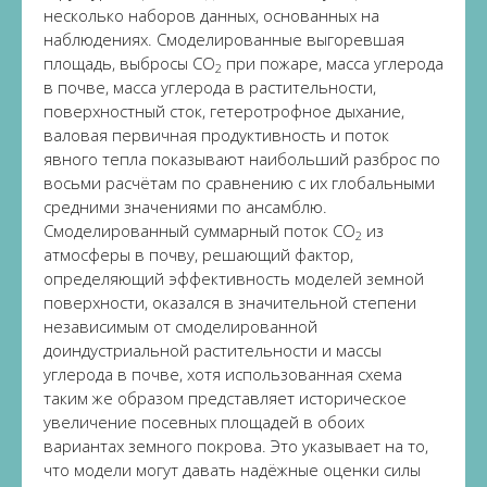
несколько наборов данных, основанных на
наблюдениях. Смоделированные выгоревшая
площадь, выбросы CO
при пожаре, масса углерода
2
в почве, масса углерода в растительности,
поверхностный сток, гетеротрофное дыхание,
валовая первичная продуктивность и поток
явного тепла показывают наибольший разброс по
восьми расчётам по сравнению с их глобальными
средними значениями по ансамблю.
Смоделированный суммарный поток CO
из
2
атмосферы в почву, решающий фактор,
определяющий эффективность моделей земной
поверхности, оказался в значительной степени
независимым от смоделированной
доиндустриальной растительности и массы
углерода в почве, хотя использованная схема
таким же образом представляет историческое
увеличение посевных площадей в обоих
вариантах земного покрова. Это указывает на то,
что модели могут давать надёжные оценки силы