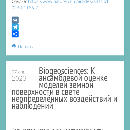
Ссылка:
https://www.nature.com/articles/s41561-
023-01166-7
VK
Telegram
Share
Печать
Biogeosciences: К
07 апр
ансамблевой оценке
2023
моделей земной
поверхности в свете
неопределённых воздействий и
наблюдений