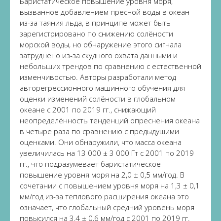
Баристатическое повышение уровня моря,
вызванное добавлением пресной воды в океан
из-за таяния льда, в принципе может быть
зарегистрировано по снижению солёности
морской воды, но обнаружение этого сигнала
затруднено из-за скудного охвата данными и
небольших трендов по сравнению с естественной
изменчивостью. Авторы разработали метод
авторегрессионного машинного обучения для
оценки изменений солёности в глобальном
океане с 2001 по 2019 гг., снижающий
неопределённость тенденций опреснения океана
в четыре раза по сравнению с предыдущими
оценками. Они обнаружили, что масса океана
увеличилась на 13 000 ± 3 000 Гт с 2001 по 2019
гг., что подразумевает баристатическое
повышение уровня моря на 2,0 ± 0,5 мм/год. В
сочетании с повышением уровня моря на 1,3 ± 0,1
мм/год из-за теплового расширения океана это
означает, что глобальный средний уровень моря
повысился на 3,4 ± 0,6 мм/год с 2001 по 2019 гг.