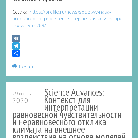
Ссылка:
https://profile.ru/news/society/v-nasa-
predupredili-o-priblizhenii-silnejshej-zasuxi-v-evrope-
i-rossii-352769/
VK
Telegram
Share
Печать
Science Advances:
29 июнь
Контекст для
2020
интерпретации
равновесной чувствительности
и неравновесного отклика
климата на внешнее
воздействие на основе моделей