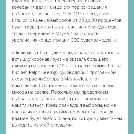
влажности почвы и т.д. Эти естественные
колебания велики, и до сих пор сокращения
выбросов, связанные с COVID19, не выделимы.
Если сокращение выбросов от 20 до 30 процентов
будет поддерживаться в течение полугода - года,
тогда измеренная в Мауна-Лоа скорость
увеличения концентрации CO2 будет замедлена.
«Люди могут быть удивлены, узнав, что реакция на
вспышку коронавируса не оказала большего
влияния на уровень CO2», - сказал геохимик Ральф
Килинг (Ralph Keeling), руководящий программой
океанографии Scripps в Мауна-Лоа. «Но
накопление CO2 немного похоже на скопление
мусора на свалке. Поскольку мы продолжаем
выбрасывать углекислый газ, он продолжает
накапливаться. Кризис замедлил выбросы, но не
настолько, чтобы ощутимо проявиться. Гораздо
важнее будет выбор плана, по которому мы станем
выходить из этой ситуации».