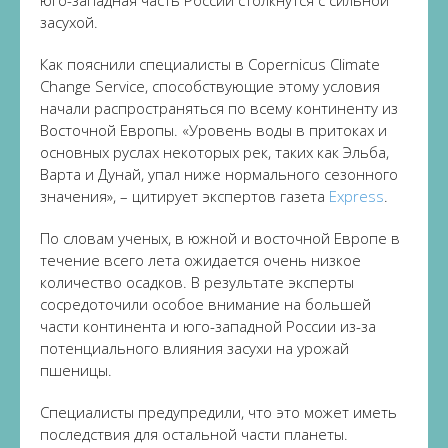
юго-западная часть России столкнутся с сильной
засухой.
Как пояснили специалисты в Copernicus Climate
Change Service, способствующие этому условия
начали распространяться по всему континенту из
Восточной Европы. «Уровень воды в притоках и
основных руслах некоторых рек, таких как Эльба,
Варта и Дунай, упал ниже нормального сезонного
значения», – цитирует экспертов газета
Express
.
По словам ученых, в южной и восточной Европе в
течение всего лета ожидается очень низкое
количество осадков. В результате эксперты
сосредоточили особое внимание на большей
части континента и юго-западной России из-за
потенциального влияния засухи на урожай
пшеницы.
Специалисты предупредили, что это может иметь
последствия для остальной части планеты.