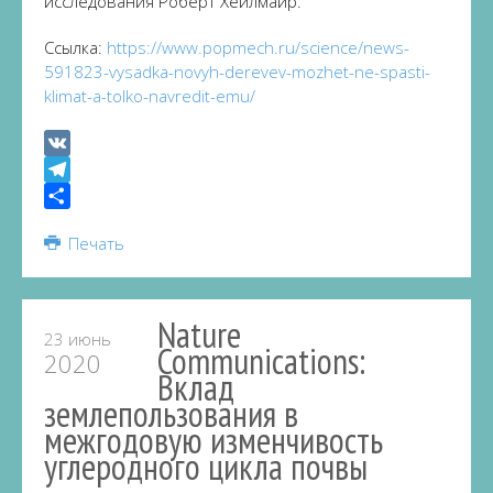
исследования Роберт Хейлмайр.
Ссылка:
https://www.popmech.ru/science/news-
591823-vysadka-novyh-derevev-mozhet-ne-spasti-
klimat-a-tolko-navredit-emu/
VK
Telegram
Share
Печать
Nature
23 июнь
Communications:
2020
Вклад
землепользования в
межгодовую изменчивость
углеродного цикла почвы