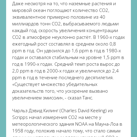
Даже несмотря на то, что наземные растения и
мировой океан поглощают количество CO2,
эквивалентное примерно половине из 40
миллиардов тонн CO2, выбрасываемого людьми
каждый год, скорость увеличения концентрации
CO2 в атмосфере неуклонно растёт. В 1960-х годах
ежегодный рост составлял в среднем около 0,8
ppm в год. Он удвоился до 1,6 ppm в год в 1980-х
годах и оставался стабильным на уровне 1,5 ppm в
год в 1990-х годах. Средний темп роста вырос до
2,0 ppm в год в 2000-х годах и увеличился до 2,4
ppm в год в течение последнего десятилетия.
«Существует множество убедительных
доказательств того, что ускорение вызвано
увеличением эмиссии», - сказал Танс.
Чарльз Дэвид Килинг (Charles David Keeling) из
Scripps начал измерения CO2 на месте у
метеорологического здания NOAA на Мауна-Лоа в
1958 году, положив начало тому, что стало самым