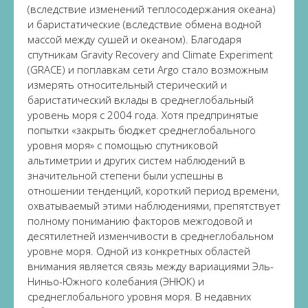
(вследствие изменений теплосодержания океана)
и баристатические (вследствие обмена водной
массой между сушей и океаном). Благодаря
спутникам Gravity Recovery and Climate Experiment
(GRACE) и поплавкам сети Argo стало возможным
измерять относительный стерический и
баристатический вклады в среднеглобальный
уровень моря с 2004 года. Хотя предпринятые
попытки «закрыть бюджет среднеглобального
уровня моря» с помощью спутниковой
альтиметрии и других систем наблюдений в
значительной степени были успешны в
отношении тенденций, короткий период времени,
охватываемый этими наблюдениями, препятствует
полному пониманию факторов межгодовой и
десятилетней изменчивости в среднеглобальном
уровне моря. Одной из конкретных областей
внимания является связь между вариациями Эль-
Ниньо-Южного колебания (ЭНЮК) и
среднеглобального уровня моря. В недавних