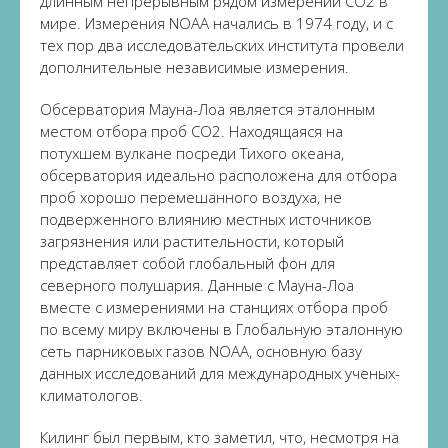
длинным непрерывным рядом измерений CO2 в
мире. Измерения NOAA начались в 1974 году, и с
тех пор два исследовательских института провели
дополнительные независимые измерения.
Обсерватория Мауна-Лоа является эталонным
местом отбора проб СО2. Находящаяся на
потухшем вулкане посреди Тихого океана,
обсерватория идеально расположена для отбора
проб хорошо перемешанного воздуха, не
подверженного влиянию местных источников
загрязнения или растительности, который
представляет собой глобальный фон для
северного полушария. Данные с Мауна-Лоа
вместе с измерениями на станциях отбора проб
по всему миру включены в Глобальную эталонную
сеть парниковых газов NOAA, основную базу
данных исследований для международных ученых-
климатологов.
Килинг был первым, кто заметил, что, несмотря на