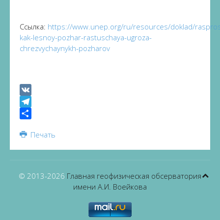
Ссылка:
https://www.unep.org/ru/resources/doklad/raspro
kak-lesnoy-pozhar-rastuschaya-ugroza-
chrezvychaynykh-pozharov
VK
Telegram
Share
Печать
© 2013-
2026
Главная геофизическая обсерватория
имени А.И. Воейкова