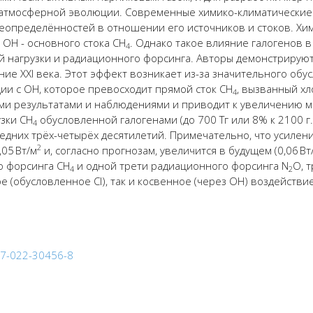
 атмосферной
эволюции
. Современные химико-климатические
еопредел
ё
нност
ей
в отношении его источников и
стоков
.
Хи
а
ОН
-
основно
го
стока
CH
. Однако такое влияние галогенов
в
4
ой
нагрузки и радиационного
форсинга
.
Авторы
демонстриру
ю
ение
XXI
века. Этот эффект возникает из-за значительного о
бу
ии с
OH, котор
о
е превосход
и
т прямо
й
сток
CH
, вызванн
ый
хл
4
ми результатами
и наблюдениями и приводит к увеличению
м
узки CH
обусловленной
галоген
ами
(до 700 Тг или 8% к 2100 г.
4
едних тр
ё
х-четыр
ё
х десятилетий. Примечательно, что усиле
2
05 Вт/м
и, согласно прогнозам, увеличится в будущем (0,06 Вт
го
форсинга
CH
и одной трети радиационного
форсинга
N
O, 
4
2
 (обусловленное Cl), так и косвенное (через OH) воздейств
467-022-30456-8