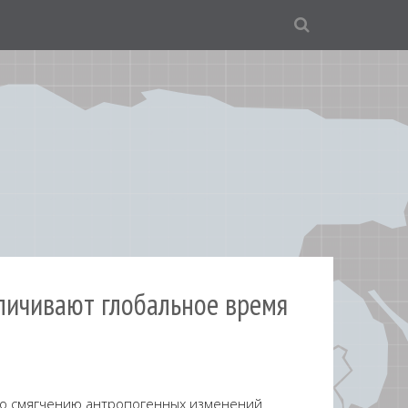
еличивают глобальное время
по смягчению
антропогенных изменений