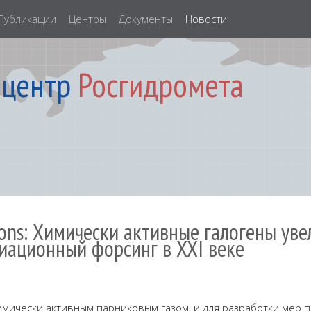
Публикации
Центры
Документы
Новости
 центр
Росгидромета
ons: Химически активные галогены ув
иационный форсинг в XXI веке
имически
ак
тив
ным парниковым газом, и для разработки мер 