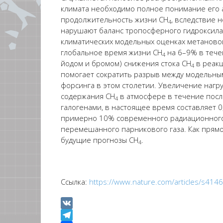
климата
необходимо полное понимание его
продолжительность жизни CH
,
вследствие
н
4
нарушают баланс тропосферн
ого
гидроксил
климатических
модельных оценках
метанов
глобальное время жизни CH
на 6–9% в теч
4
йод
ом
и бром
ом
)
снижения
стока
CH
в
реакц
4
помогает
сократить
разрыв между модел
ьны
форсинга
в этом столетии. Увеличение нагр
содержания
CH
в атмосфере в течение посл
4
галогенами, в настоящее время составляет 0,
примерно 10% современного радиационно
перемешанного парникового газа. Как прямое
будущие прогнозы CH
.
4
Ссылка
:
https://www.nature.com/articles/s41
VK