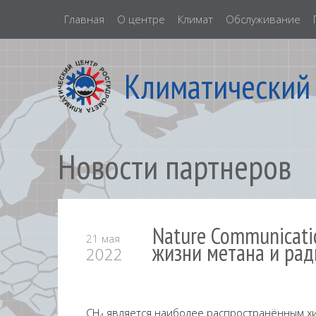
Главная
О центре
Климат
Обслуживание
Климатический
Новости партнеров
Nature Communicati
21 мая
жизни метана и рад
2022
CH
является наиболее распростран
ё
нным
х
4