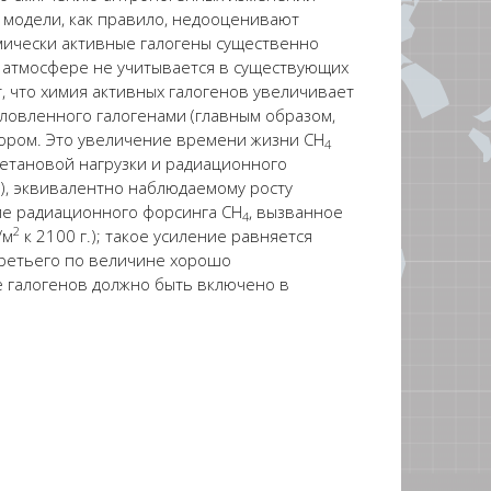
 модели, как правило, недооценивают
мически активные
галогены существенно
 атмосфере
не учитывается в существующих
т
, что химия активных галогенов увеличивает
словленного
галогенами
(
главным образом
,
ором. Это увеличение
времени
жизни CH
4
етановой
нагрузки и радиационного
)
,
эквивалентно наблюдаемому росту
ние радиационного
форсинга
CH
, вызванное
4
2
/м
к 2100 г.); такое усиление равняется
третьего по величине хорошо
ие галогенов должно быть включено в