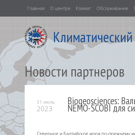
Главная
О центре
Климат
Обслуживание
Климатический
Новости партнеров
Biogeosciences: В
31 июль
NEMO-SCOBI для си
2023
Северное и Балтийское моря по-прежнему и