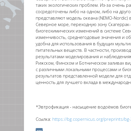
таких экологических проблем. Из-за очень 
сосредоточены либо на одном, либо на друг
представляют модель океана (NEMO-Nordic)
Северное море, переходную зону Скагеррак-
биогеохимических изменений в системе Сев
изменчивость, среднегодовые значения и о
удобна для использования в будущих мульти
питательных веществ. В частности, произво
результатами моделирования и наблюдениями
Рижском, Финском и Ботническом заливах ви
с различными локальными процессами и би
результатов представленной модели для отд
ценность для лучшего вклада в международ
*Эвтрофикация - насыщение водоёмов биог
Ссылка:
https://bg.copernicus.org/preprints/b