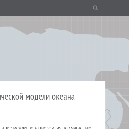
ической модели океана
льшие международные усилия по смягчению