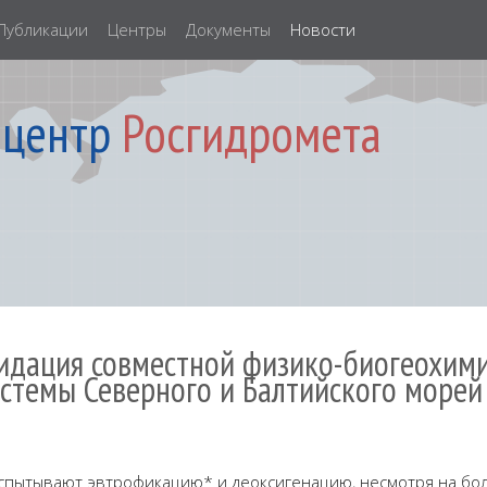
Публикации
Центры
Документы
Новости
 центр
Росгидромета
алидация совместной физико-биогеохим
стемы Северного и Балтийского морей
спытывают эвтрофикацию* и деоксигенацию, несмотря на бо