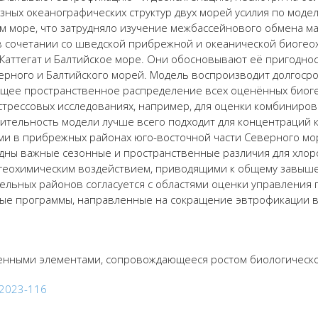
разных океанографических структур двух морей усилия по мод
ом море, что затрудняло изучение межбассейнового обмена ма
 в сочетании со шведской прибрежной и океанической биоге
Каттегат и Балтийское море. Они обосновывают её пригодно
ерного и Балтийского морей. Модель воспроизводит долгос
бщее пространственное распределение всех оценённых биог
стрессовых исследованиях, например, для оценки комбиниро
дительность модели лучше всего подходит для концентраций 
 в прибрежных районах юго-восточной части Северного моря
дны важные сезонные и пространственные различия для хлор
огеохимическим воздействием, приводящими к общему завыш
ельных районов согласуется с областями оценки управления 
ные программы, направленные на сокращение эвтрофикации в
енными элементами, сопровождающееся ростом биологическо
g-2023-116