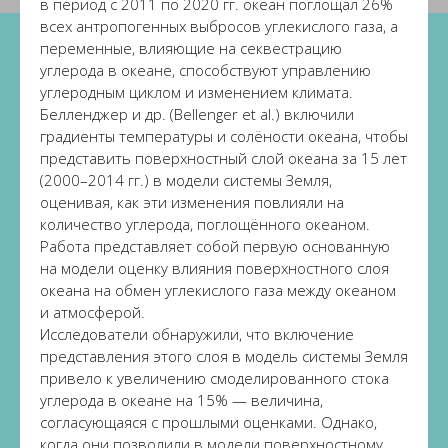
в период с 2011 по 2020 гг. океан поглощал 26%
всех антропогенных выбросов углекислого газа, а
переменные, влияющие на секвестрацию
углерода в океане, способствуют управлению
углеродным циклом и изменением климата.
Белленджер и др. (Bellenger et al.) включили
градиенты температуры и солёности океана, чтобы
представить поверхностный слой океана за 15 лет
(2000–2014 гг.) в модели системы Земля,
оценивая, как эти изменения повлияли на
количество углерода, поглощённого океаном.
Работа представляет собой первую основанную
на модели оценку влияния поверхностного слоя
океана на обмен углекислого газа между океаном
и атмосферой.
Исследователи обнаружили, что включение
представления этого слоя в модель системы Земля
привело к увеличению смоделированного стока
углерода в океане на 15% — величина,
согласующаяся с прошлыми оценками. Однако,
когда они позволили в модели поверхностному