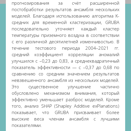
прогнозирования за счёт расширенной
постобработки результатов ансамбля нескольких
моделей. Благодаря использованию алгоритма K-
средних для временной кластеризации, GRUBA
последовательно уточняет каждый кластер
температуры приземного воздуха в соответствии
с его различной десятилетней изменчивостью. В
течение тестового периода 2004–2021 гг.
средний коэффициент корреляции аномалий
улучшился с –0,23 до 0,83, а среднеквадратичный
показатель эффективности — с –0,37 до 0,68 по
сравнению со средним значением результатов
невзвешенного ансамбля из нескольких моделей.
Это существенное улучшение частично
обусловлено механизмом внимания, который
эффективно уменьшает разброс моделей. Кроме
того, анализ SHAP (Shapley Additive exPlanations)
показывает, что GRUBA присваивает более
высокие веса членам ансамбля с лучшими
показателями.