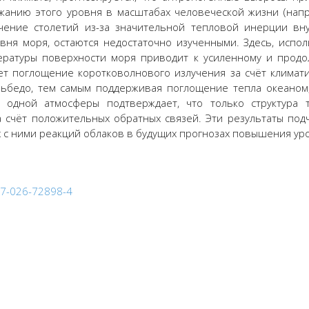
анию этого уровня в масштабах человеческой жизни (напр
ение столетий из-за значительной тепловой инерции вну
я моря, остаются недостаточно изученными. Здесь, испол
пературы поверхности моря приводит к усиленному и про
ет поглощение коротковолнового излучения за счёт климатич
альбедо, тем самым поддерживая поглощение тепла океан
одной атмосферы подтверждает, что только структура 
 счёт положительных обратных связей. Эти результаты по
 с ними реакций облаков в будущих прогнозах повышения ур
467-026-72898-4