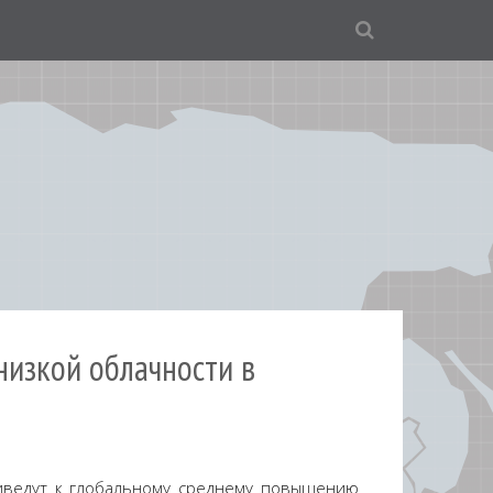
низкой облачности в
риведут к глобальному среднему повышению