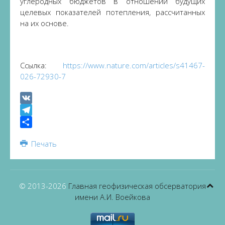
углеродных бюджетов в отношении будущих
целевых показателей потепления, рассчитанных
на их основе.
Ссылка:
https://www.nature.com/articles/s41467-
026-72930-7
VK
Telegram
Share
Печать
© 2013-
2026
Главная геофизическая обсерватория
имени А.И. Воейкова