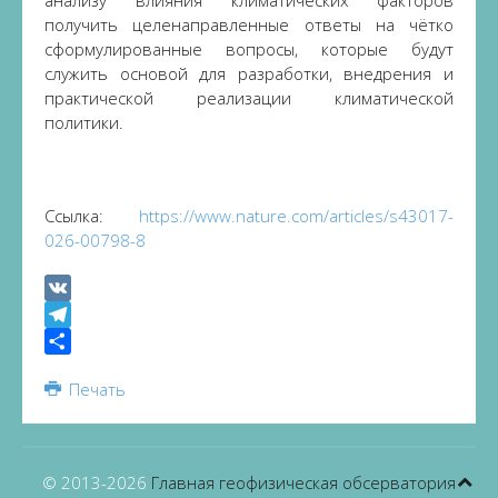
анализу влияния климатических факторов
получить целенаправленные ответы на чётко
сформулированные вопросы, которые будут
служить основой для разработки, внедрения и
практической реализации климатической
политики.
Ссылка:
https://www.nature.com/articles/s43017-
026-00798-8
VK
Telegram
Share
Печать
© 2013-
2026
Главная геофизическая обсерватория