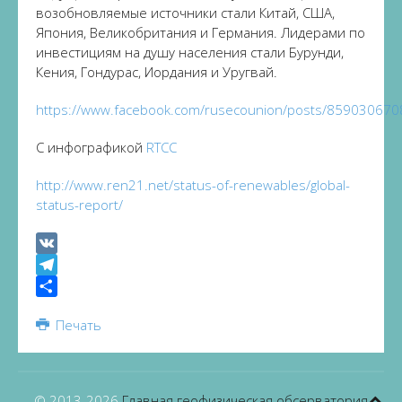
возобновляемые источники стали Китай, США,
Япония, Великобритания и Германия. Лидерами по
инвестициям на душу населения стали Бурунди,
Кения, Гондурас, Иордания и Уругвай.
https://www.facebook.com/rusecounion/posts/85903067
С инфографикой
RTCC
http://www.ren21.net/status-of-renewables/global-
status-report/
VK
Telegram
Share
Печать
© 2013-
2026
Главная геофизическая обсерватория