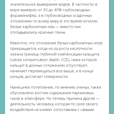
значительное вымирание видов. В частности, в
море вымерло от 30 до 40% глубоководных
фораминифер, а в глубоководных осадочных
отложениях по всему миру в это время исчезли
белые карбонатные илы — вместо них
откладывались красные глины.
Известно, что отложение белых карбонатных илов
прекращается, когда из-за роста кислотности
океана граница глубиной компенсации кальцита
(calcite compensation depth, CCD), ниже которой
кальцит в донных отложениях отсутствует,
начинает перемещаться все выше, и в конце
концов, достигает поверхности.
Нынешнее потепление, по мнению ученых, также
обусловлено ростом содержания парниковых
газов в атмосфере. Но теперь причина другая —
деятельность человека, которая по силе своего
воздействия на климат сопоставима с самыми