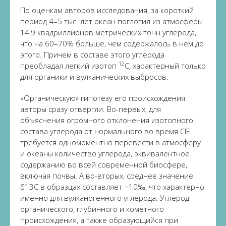
По оценкам авторов исследования, за короткий
период 4–5 тыс. лет океан поглотил из атмосферы
14,9 квадриллионов метрических тонн углерода,
что на 60–70% больше, чем содержалось в нем до
этого. Причем в составе этого углерода
12
преобладал легкий изотоп
C, характерный только
для органики и вулканических выбросов.
«Органическую» гипотезу его происхождения
авторы сразу отвергли. Во-первых, для
объяснения огромного отклонения изотопного
состава углерода от нормального во время CIE
требуется одномоментно перевести в атмосферу
и океаны количество углерода, эквивалентное
содержанию во всей современной биосфере,
включая почвы. А во-вторых, среднее значение
δ13C в образцах составляет −10‰, что характерно
именно для вулканогенного углерода. Углерод
органического, глубинного и кометного
происхождения, а также образующийся при