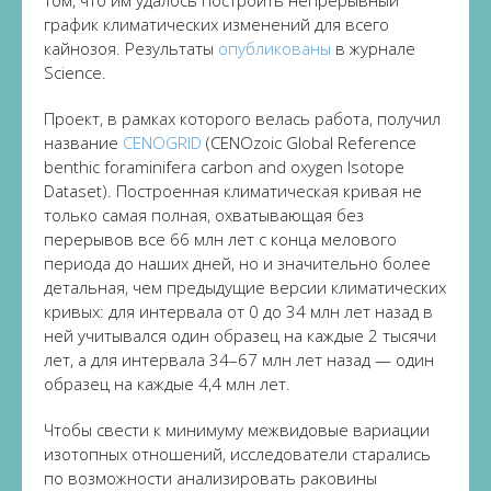
том, что им удалось построить непрерывный
график климатических изменений для всего
кайнозоя. Результаты
опубликованы
в журнале
Science.
Проект, в рамках которого велась работа, получил
название
CENOGRID
(CENOzoic Global Reference
benthic foraminifera carbon and oxygen Isotope
Dataset). Построенная климатическая кривая не
только самая полная, охватывающая без
перерывов все 66 млн лет с конца мелового
периода до наших дней, но и значительно более
детальная, чем предыдущие версии климатических
кривых: для интервала от 0 до 34 млн лет назад в
ней учитывался один образец на каждые 2 тысячи
лет, а для интервала 34–67 млн лет назад — один
образец на каждые 4,4 млн лет.
Чтобы свести к минимуму межвидовые вариации
изотопных отношений, исследователи старались
по возможности анализировать раковины