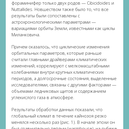
фораминифер только двух родов — Cibicidoides и
Nuttallides. Новшеством также было то, что все
результаты были сопоставлены с
астрохронологическими параметрами —
вариациями орбиты Земли, известными как циклы
Миланковича.
Причем оказалось, что циклические изменения
орбитальных параметров, которые раньше
считали главными драйверами климатических
изменений, коррелируют с мелкомасштабными
колебаниями внутри крупных климатических
периодов, а долгосрочные состояния, выделенные
исследователями, связаны с другими факторами —
объемами ледниковых щитов и содержанием
углекислого газа в атмосфере.
Результаты обработки данных показали, что
глобальный климат в течение кайнозоя резко
менялся несколько раз (рис. 1). В начале эпохи он
был сравнительно теплым (warmhouse), на рубеже