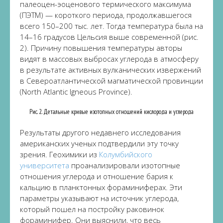
палеоцен-эоценового термического максимума
(ПЭТМ) — короткого периода, продолжавшегося
всего 150–200 тыс. лет. Тогда температура была на
14–16 градусов Цельсия выше современной (рис.
2). Причину повышения температуры авторы
видят в массовых выбросах углерода в атмосферу
в результате активных вулканических извержений
в Североатлантической магматической провинции
(North Atlantic Igneous Province).
Рис. 2. Детальные кривые изотопных отношений кислорода и углерода
Результаты другого недавнего исследования
американских ученых подтвердили эту точку
зрения. Геохимики из
Колумбийского
университета
проанализировали изотопные
отношения углерода и отношение бария к
кальцию в планктонных фораминиферах. Эти
параметры указывают на источник углерода,
который пошел на постройку раковинок
фораминифер. Они выяснили, что весь