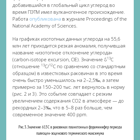
добавившийся в глобальный цикл углерод во
время ПЭТМ имел вулканогенное происхождение.
Работа
опубликована
в журнале Proceedings of the
National Academy of Sciences.
На графиках изотопных данных углерода на 55,6
млн лет приходится резкая аномалия, получившая
название «изотопное отклонение углерода»
13
(carbon-isotope excursion, CIE). Значение δ
C
13
12
(отношение
C/
C по сравнению со стандартным
образцом) в известковых раковинах в это время
очень быстро уменьшилось на 2–2,5‰, а затем
примерно за 150–200 тыс. лет вернулось в норму
(рис. 2 и 3). Это событие совпадает с резким
увеличением содержания CО2 в атмосфере — до
рекордных 2–3‰, что в 5–8 раз больше, чем
современное значение 400 ppm.
Рис. 3. Значение δ13C в раковинах планктонных фораминифер периода
палеоцен-эоценового термического максимума