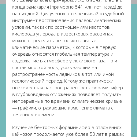
отложениях всего фанерозойского эона, то есть с
конца эдиакария (примерно 541 млн лет назад) до
наших дней. Для ученых это чрезвычайно удобный
инструмент восстановления палеоклиматических
условий, так как по соотношениям изотопов
кислорода углерода в известковых раковинах
можно определить не только главные
климатические параметры, к которым в первую
очередь относятся глобальная температура и
содержание в атмосфере углекислого газа, но и
состав морской воды, указывающий на
распространенность ледников в тот или иной
геологический период. К тому же практически
повсеместная распространенность фораминифер
в глубоководных отложениях позволяет получать
непрерывные по времени климатические кривые
— графики, отражающие изменениеклимата с
течением времени.
Изучение бентосных фораминифер в отложениях
кайнозоя продолжается уже более 50 лет в рамках