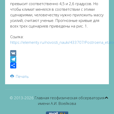
превысит соответственно 4,5 и 2,6 градусов. Но
чтобы климат менялся в соответствии с этими
сценариями, человечеству нужно приложить массу
усилий, считают ученые. Прогнозные кривые для
всех трех сценариев приведены на рис. 1.
Ссылка:
https://elementy.ru/novosti_nauki/433707/Postroena_etalo
VK
Telegram
Share
Печать
© 2013-
2026
Главная геофизическая обсерватория
имени А.И. Воейкова