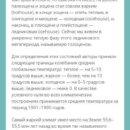
палеоцена и эоцена стал совсем жарким
(hothouse), в конце эоцена — опять теплым, в
олигоцене и миоцене — холодным (coolhouse), и,
наконец, в плиоцене и плейстоцене —
ледниковым (icehouse). Сейчас мы живем в
умеренно теплую фазу этого ледникового
мегапериода, называемую голоценом.
Для определения этих состояний авторы приняли
следующие границы колебания средних
глобальных температур: теплое — на 5–10
градусов выше; жаркое — более, чем на 10
градусов выше; холодное — на 0–5 градусов
выше; ледниковое — ниже 0. В качестве
условного нуля во всех климатических
построениях принимается средняя температура за
период 1961–1990 годов.
Самый жаркий климат имел место на Земле 55,6–
55,5 млн лет назад во время так называемого