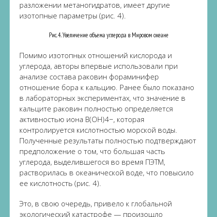
разложении метаногидратов, имеет другие
изотопные параметры (рис. 4).
Рис. 4. Увеличение объема углерода в Мировом океане
Помимо изотопных отношений кислорода и
углерода, авторы впервые использовали при
анализе состава раковин фораминифер
отношение бора к кальцию. Ранее было показано
в лабораторных экспериментах, что значение в
кальците раковин полностью определяется
активностью иона B(OH)4−, которая
контролируется кислотностью морской воды.
Полученные результаты полностью подтверждают
предположение о том, что большая часть
углерода, выделившегося во время ПЭТМ,
растворилась в океанической воде, что повысило
ее кислотность (рис. 4).
Это, в свою очередь, привело к глобальной
экологический катастрофе — произошло