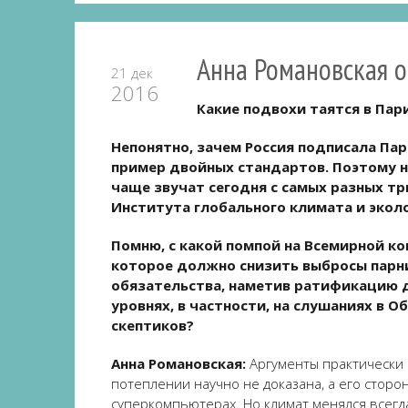
Анна Романовская о
21 дек
2016
Какие подвохи таятся в Па
Непонятно, зачем Россия подписала Па
пример двойных стандартов. Поэтому н
чаще звучат сегодня с самых разных т
Института глобального климата и экол
Помню, с какой помпой на Всемирной к
которое должно снизить выбросы парни
обязательства, наметив ратификацию до
уровнях, в частности, на слушаниях в
скептиков?
Анна Романовская:
Аргументы практически н
потеплении научно не доказана, а его стор
суперкомпьютерах. Но климат менялся всегда