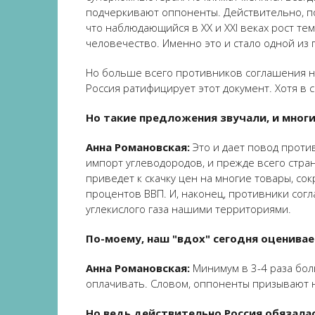
подчеркивают оппоненты. Действительно, по
что наблюдающийся в XX и XXI веках рост те
человечество. Именно это и стало одной из 
Но больше всего противников соглашения не
Россия ратифицирует этот документ. Хотя в 
Но такие предложения звучали, и мног
Анна Романовская:
Это и дает повод против
импорт углеводородов, и прежде всего стран
приведет к скачку цен на многие товары, со
процентов ВВП. И, наконец, противники сог
углекислого газа нашими территориями.
По-моему, наш "вдох" сегодня оценивае
Анна Романовская:
Минимум в 3-4 раза бол
оплачивать. Словом, оппоненты призывают 
Но ведь действительно Россия обязалас