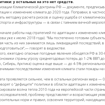
тики: у остальных на это нет средств.
лизации Климатической доктрины РФ — документе, предписы
птации к изменению климата до 2020 года. Поправки, в частн
ть методику расчета рисков и оценку ущерба от климатическ
нспорта и инфраструктуры — в связи с таянием вечной мерзло
 начале работы над стратегией по адаптации к изменению кли
ва уже к июлю 2018 года). "Мы постепенно готовим субъекты
я часть из них занимается лишь ликвидацией последствий, в 
одготовиться",— говорят в ведомстве.
го, ежегодно опасные погодные явления обходятся РФ в 30-6
кономики страны угрозу среднегодовых потерь до 1-2% ВВП до
ок, Сибирь, Арктика) оценка еще выше — до 4-5% регионально
значимыми последствиями изменения климата стали пожары на
а проявляется сильнее, чем в остальных регионах мира — 0,
 говорят о "дефиците" политики в области адаптации к измене
ировали волна тепла 2010 года на европейской части страны
 исследователей, проблему представляет и возрастающая уяз
троительных норм и правил, освоения территорий, находящих