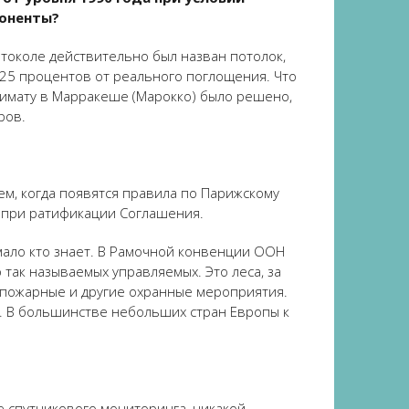
поненты?
токоле действительно был назван потолок,
 25 процентов от реального поглощения. Что
лимату в Марракеше (Марокко) было решено,
ров.
ем, когда появятся правила по Парижскому
ут при ратификации Соглашения.
мало кто знает. В Рамочной конвенции ООН
 так называемых управляемых. Это леса, за
вопожарные и другие охранные мероприятия.
м. В большинстве небольших стран Европы к
ме спутникового мониторинга, никакой