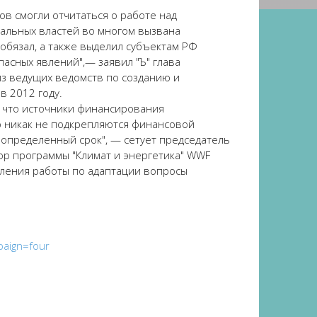
в смогли отчитаться о работе над
нальных властей во многом вызвана
обязал, а также выделил субъектам РФ
асных явлений",— заявил "Ъ" глава
из ведущих ведомств по созданию и
в 2012 году.
, что источники финансирования
ю никак не подкрепляются финансовой
еопределенный срок", — сетует председатель
ор программы "Климат и энергетика" WWF
вления работы по адаптации вопросы
aign=four