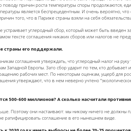
 поводу причин роста температуры споры продолжаются, един
мпературы является беспрецедентным. И очень вероятно, что
причин того, что в Париже страны взяли на себя обязательст
 устраивает углеродный сбор, который может быть введен за
самом тексте соглашения никаких сборов или налогов не пред
ие страны его поддержали.
никам соглашения утверждать, что углеродный налог на руку 
ам Западной Европы. Зато сбор ударит по тем, кто добывает 
кращению рабочих мест. По некоторым оценкам, ущерб для ро
лашения утверждают, что в нем неверно учтено "экологическо
тся 500-600 миллионов? А сколько насчитали противни
ьше. Поэтому они настаивают: мы никому ничего не должны п
не ратифицировать соглашение в его нынешнем виде.
ь к 2030 году иметь выбросы не более 70-75 процентов