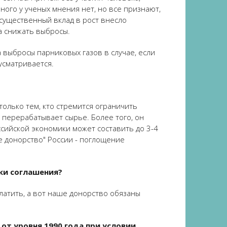
ого у ученых мнения нет, но все признают,
 существенный вклад в рост внесло
ва снижать выбросы.
 выбросы парниковых газов в случае, если
усматривается.
только тем, кто стремится ограничить
и перерабатывает сырье. Более того, он
ссийской экономики может составить до 3-4
е донорство" России - поглощение
ки соглашения?
латить, а вот наше донорство обязаны
 от уровня 1990 года при условии