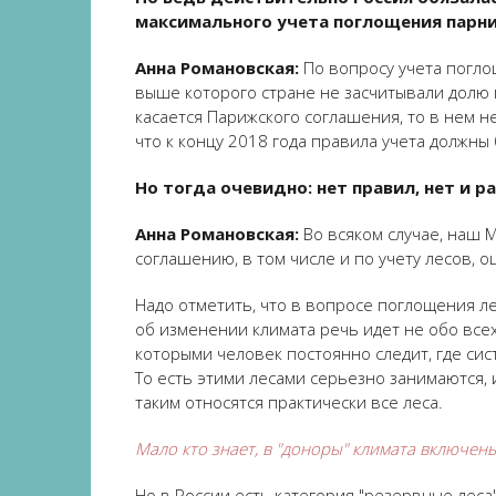
максимального учета поглощения парник
Анна Романовская:
По вопросу учета погло
выше которого стране не засчитывали долю 
касается Парижского соглашения, то в нем 
что к концу 2018 года правила учета должны
Но тогда очевидно: нет правил, нет и 
Анна Романовская:
Во всяком случае, наш 
соглашению, в том числе и по учету лесов, 
Надо отметить, что в вопросе поглощения л
об изменении климата речь идет не обо всех 
которыми человек постоянно следит, где сис
То есть этими лесами серьезно занимаются,
таким относятся практически все леса.
Мало кто знает, в "доноры" климата включены
Но в России есть категория "резервные леса