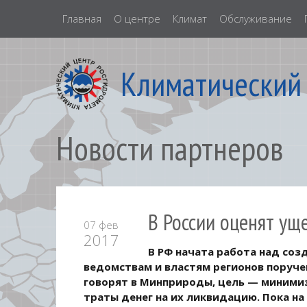
Главная
О центре
Климат
Обслуживание
Климатический
Новости партнеров
В России оценят ущ
07 фев
2017
В РФ начата работа над со
ведомствам и властям регионов поруче
говорят в Минприроды, цель — миними
траты денег на их ликвидацию. Пока н