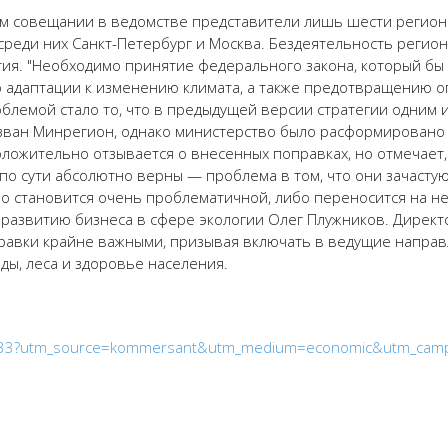
м совещании в ведомстве представители лишь шести регионо
реди них Санкт-Петербург и Москва. Бездеятельность регио
ия. "Необходимо принятие федерального закона, который бы 
о адаптации к изменению климата, а также предотвращению оп
лемой стало то, что в предыдущей версии стратегии одним 
зван Минрегион, однако министерство было расформировано 
ложительно отзывается о внесенных поправках, но отмечает
по сути абсолютно верны — проблема в том, что они зачасту
ибо становится очень проблематичной, либо переносится на н
 развитию бизнеса в сфере экологии Олег Плужников. Директ
правки крайне важными, призывая включать в ведущие напра
ды, леса и здоровье населения.
2233?utm_source=kommersant&utm_medium=economic&utm_camp