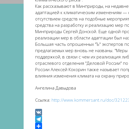
Как рассказывают в Минприроды, на недавне
адаптацией к климатическим изменениям — с
отсутствием средств на подобные мероприят
средства на разработку и реализацию мер п
Минприроды Сергей Донской. Еще одной проб
реализации мер в области адаптации был на
Большая часть опрошенных "Ъ" экспертов по
предлагаемых мер вновь не названы. "Меры 
поддержкой, в связи с чем их реализация л
отраслевого отделения "Деловой России" по
России Алексей Кокорин также называет по
влияния изменения климата на охрану приро
Ангелина Давыдова
Ссылка:
http://www.kommersant.ru/doc/321
VK
Telegram