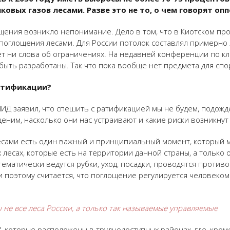
овых газов лесами. Разве это не то, о чем говорят оп
щения возникло непонимание. Дело в том, что в Киотском про
поглощения лесами. Для России потолок составлял примерно
нет ни слова об ограничениях. На недавней конференции по к
 быть разработаны. Так что пока вообще нет предмета для спо
ратификации?
МИД заявил, что спешить с ратификацией мы не будем, подожд
оценим, насколько они нас устраивают и какие риски возникн
есами есть один важный и принципиальный момент, который 
лесах, которые есть на территории данной страны, а только о
тематически ведутся рубки, уход, посадки, проводятся проти
 и поэтому считается, что поглощение регулируется человеко
 не все леса России, а только так называемые управляемые
", которые расположены в труднодоступных районах, где, кро