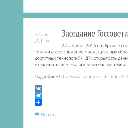
Заседание Госсовет
27 дек
2016
27 декабря 2016 г. в Кремле с
темами стали снижение промышленных сброс
доступных технологий (НДТ), открытость да
вкладываться» в экологически чистые технол
Подробнее
http://www.kommersant.ru/doc/3
VK
Telegram
Share
Печать