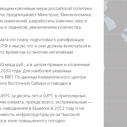
вающем ключевые меры российской политики
ости, предписывают Минстрою, Минэкономики,
их изменений, разработать комплекс мер и
ты и ледников, увеличением количества
мата (по плану подготовки к ратификации
 РФ к мысли, что и они должны включаться в
то время как ко многим негативным
0 млрд руб., а в целом прямые и косвенные
 2030 года. Для наиболее уязвимых
го ВВП. По данным Климатического центра
 юге Восточной Сибири и паводки в
45°С за десять лет и 0,8°С в приполярных
ниям климата, прежде всего, экстремальным —
, наводнения в Крымске в 2012 году и на
вимость инфраструктуры из-за "высокой
ся в зоне повышенного погодно-