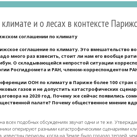
 климате и о лесах в контексте Париж
рижском соглашении по климату
рижское соглашение по климату. Это вмешательство во
адо много раз взвесить, стоит ли нам его вообще рат
рибун. О складывающейся непростой ситуации корреспо
огии Росгидромета и РАН, членом-корреспондентом РА
онференции ООН по климату в Париже более 100 стран 
ковых газов и не допустить катастрофических сценари
говора на 2020 год. Почему же сейчас появились сомн
 Общественной палате? Почему общественное мнение вд
а всех подобных обсуждениях звучат одни и те же. Утверждае
онники оперируют разными катастрофическими сценариями кли
, известны периоды, когда на Земле было гораздо теплей, чем