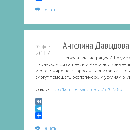
Share
Печать
Ангелина Давыдова
05 фев
2017
Новая администрация США уже ус
Парижском соглашении и Рамочной конвенци
место в мире по выбросам парниковых газов
смогут помешать экологическим усилиям в м
Ссылка
http://kommersant.ru/doc/3207386
VK
Telegram
Share
Печать