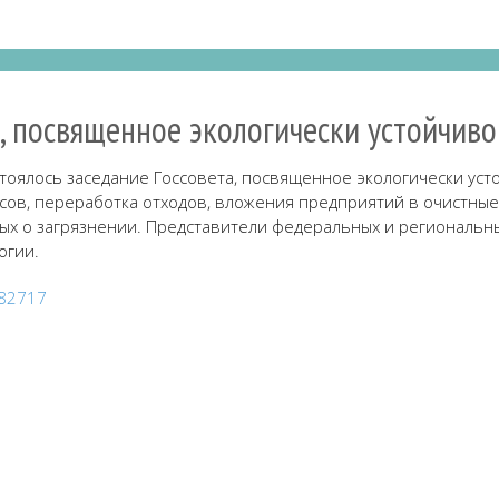
а, посвященное экологически устойчив
остоялось заседание Госсовета, посвященное экологически у
ов, переработка отходов, вложения предприятий в очистные
нных о загрязнении. Представители федеральных и региональн
огии.
182717