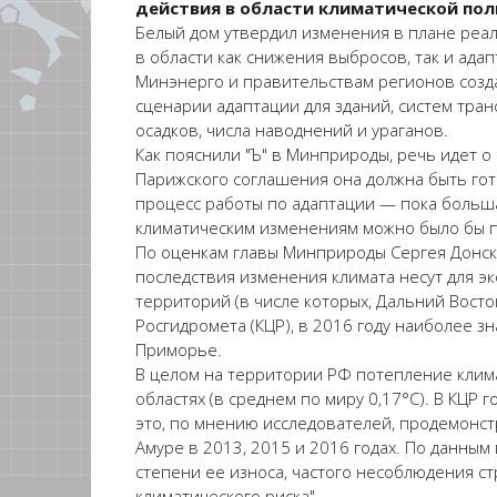
действия в области климатической поли
Белый дом утвердил изменения в плане реа
в области как снижения выбросов, так и ада
Минэнерго и правительствам регионов созда
сценарии адаптации для зданий, систем тра
осадков, числа наводнений и ураганов.
Как пояснили "Ъ" в Минприроды, речь идет о
Парижского соглашения она должна быть гото
процесс работы по адаптации — пока больша
климатическим изменениям можно было бы п
По оценкам главы Минприроды Сергея Донско
последствия изменения климата несут для э
территорий (в числе которых, Дальний Вост
Росгидромета (КЦР), в 2016 году наиболее 
Приморье.
В целом на территории РФ потепление климат
областях (в среднем по миру 0,17°С). В КЦР
это, по мнению исследователей, продемонстр
Амуре в 2013, 2015 и 2016 годах. По данным
степени ее износа, частого несоблюдения с
климатического риска".