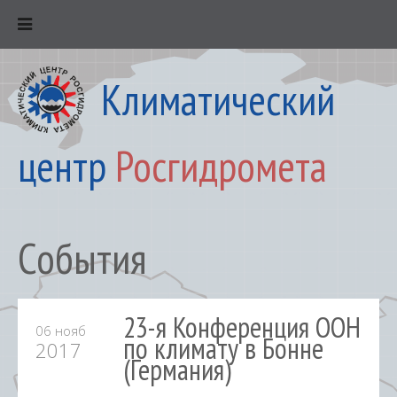
Климатический
центр
Росгидромета
События
23-я Конференция ООН
06 нояб
по климату в Бонне
2017
(Германия)