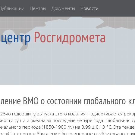
Публикации
Центры
Документы
Новости
 центр
Росгидромета
ление ВМО о состоянии глобального кл
25‑ю годовщину выпуска этого издания, подчеркивается реко
ости суши и океана за последние четыре года. Глобальная с
ального периода (1850-1900 гг.) на 0.99 ± 0.13 °C. Эта тен
ься. «С тех пор как Заявление было впервые опубликовано, на