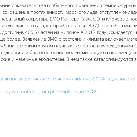
льные доказательства глобального повышения температуры и
, сокращение протяженности морского льда, отступление ле
Генеральный секретарь ВМО Петтери Таалас. Эти ключевые по
я углекислого газа, который составлял 357,0 частей на милл
 достигнув 405,5 частей на миллион в 2017 году. Ожидается, 
еще более. Заявление ВМО о состоянии климата включает ма
ужбами, широким кругом научных экспертов и учреждениями
 на здоровье и благосостояние людей, миграцию и перемещен
ские и наземные экосистемы. В нем также каталогизируются 
сс-релизы/заявление-о-состоянии-климата-в-2018-году-свидете
/library.wmo.int/doc_num.php?explnum_id=5789