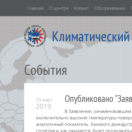
Главная
О центре
Климат
Обслуживание
Климатический
События
Опубликовано "Заяв
29 март
2019
В Заявлении, ознаменовавшем 
исключительно высокие температуры поверхн
аналогичный показатель базового доиндустри
столетия и, как ожидается, будет продолжат