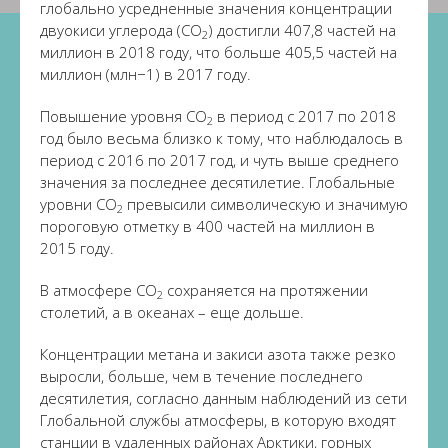
глобально усредненные значения концентрации
двуокиси углерода (CO
) достигли 407,8 частей на
2
миллион в 2018 году, что больше 405,5 частей на
миллион (млн−1) в 2017 году.
Повышение уровня CO
в период с 2017 по 2018
2
год было весьма близко к тому, что наблюдалось в
период с 2016 по 2017 год, и чуть выше среднего
значения за последнее десятилетие. Глобальные
уровни CO
превысили символическую и значимую
2
пороговую отметку в 400 частей на миллион в
2015 году.
В атмосфере CO
сохраняется на протяжении
2
столетий, а в океанах – еще дольше.
Концентрации метана и закиси азота также резко
выросли, больше, чем в течение последнего
десятилетия, согласно данным наблюдений из сети
Глобальной службы атмосферы, в которую входят
станции в удаленных районах Арктики, горных