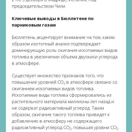
председательством Чили.
Ключевые выводы в Бюллетене по
парниковым газам
Бюллетень акцентирует внимание на том, каким
образом изотопный анализ подтверждает
доминирующую роль сжигания ископаемых видов
топлива в увеличении объема двуокиси углерода
в атмосфере.
Существует множество признаков того, что
повышение уровней CO
в атмосфере связано со
2
сжиганием ископаемых видов топлива.
Ископаемые виды топлива сформировались из
растительного материала миллионы лет назад и
не содержат радиоактивный углерод. Таким
образом, сжигание такого топлива приведет к
добавлению в атмосферу не содержащего
радиоактивный углерод CO
, повышая уровни CO
2
2