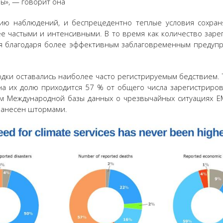
ы», — говорит она
ию наблюдений, и беспрецедентно теплые условия сохран
е частыми и интенсивными. В то время как количество заре
ся благодаря более эффективным заблаговременным предуп
одки оставались наиболее часто регистрируемым бедствием. 
на их долю приходится 57 % от общего числа зарегистрирова
ым Международной базы данных о чрезвычайных ситуациях E
нанесен штормами.