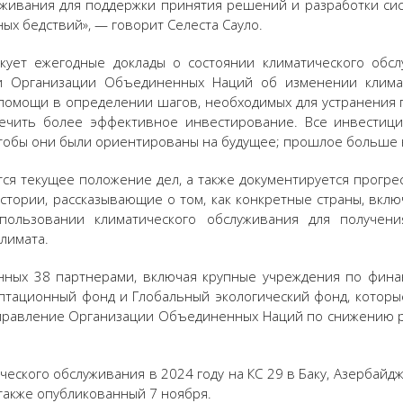
уживания для поддержки принятия решений и разработки си
ых бедствий», — говорит Селеста Сауло.
ует ежегодные доклады о состоянии климатического обсл
 Организации Объединенных Наций об изменении климат
помощи в определении шагов, необходимых для устранения
печить более эффективное инвестирование. Все инвестиц
тобы они были ориентированы на будущее; прошлое больше н
ся текущее положение дел, а также документируется прогресс
стории, рассказывающие о том, как конкретные страны, вклю
пользовании климатического обслуживания для получени
лимата.
енных 38 партнерами, включая крупные учреждения по фин
аптационный фонд и Глобальный экологический фонд, котор
Управление Организации Объединенных Наций по снижению р
ческого обслуживания в 2024 году на КС 29 в Баку, Азербай
также опубликованный 7 ноября.