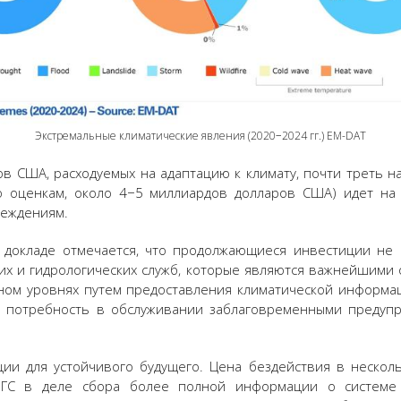
Экстремальные климатические явления (2020−2024 гг.) EM-DAT
ов США, расходуемых на адаптацию к климату, почти треть 
 оценкам, около 4−5 миллиардов долларов США) идет на 
реждениям.
 докладе отмечается, что продолжающиеся инвестиции не
их и гидрологических служб, которые являются важнейшими
ном уровнях путем предоставления климатической информа
ю потребность в обслуживании заблаговременными предуп
ии для устойчивого будущего. Цена бездействия в несколь
МГС в деле сбора более полной информации о системе 