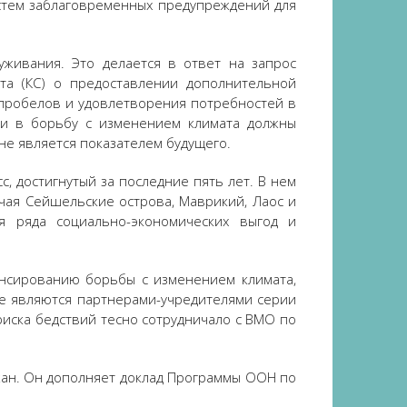
стем заблаговременных предупреждений для
уживания. Это делается в ответ на запрос
а (КС) о предоставлении дополнительной
 пробелов и удовлетворения потребностей в
ии в борьбу с изменением климата должны
е является показателем будущего.
, достигнутый за последние пять лет. В нем
чая Сейшельские острова, Маврикий, Лаос и
я ряда социально-экономических выгод и
ансированию борьбы с изменением климата,
ые являются партнерами-учредителями серии
иска бедствий тесно сотрудничало с ВМО по
джан. Он дополняет доклад Программы ООН по