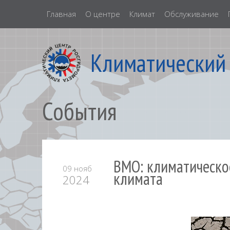
Главная
О центре
Климат
Обслуживание
Климатический
События
ВМО: климатическо
09 нояб
климата
2024