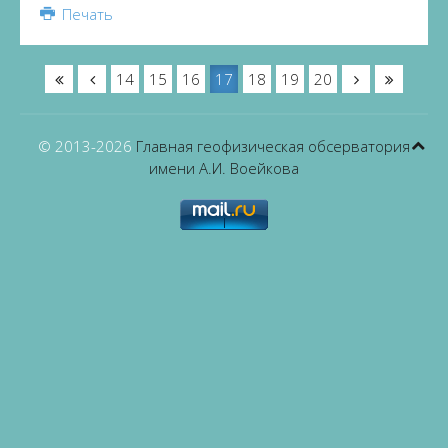
Печать
14
15
16
17
18
19
20
© 2013-
2026
Главная геофизическая обсерватория
имени А.И. Воейкова