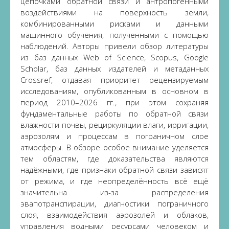
цепочками обратной связи и антропогенными
воздействиями на поверхность земли,
комбинированными рисками и данными
машинного обучения, полученными с помощью
наблюдений. Авторы привели обзор литературы
из баз данных Web of Science, Scopus, Google
Scholar, баз данных издателей и метаданных
Crossref, отдавая приоритет рецензируемым
исследованиям, опубликованным в основном в
период 2010–2026 гг., при этом сохраняя
фундаментальные работы по обратной связи
влажности почвы, рециркуляции влаги, ирригации,
аэрозолям и процессам в пограничном слое
атмосферы. В обзоре особое внимание уделяется
тем областям, где доказательства являются
надёжными, где признаки обратной связи зависят
от режима, и где неопределённость всё ещё
значительна из-за распределения
эвапотранспирации, диагностики пограничного
слоя, взаимодействия аэрозолей и облаков,
управления водными ресурсами человеком и