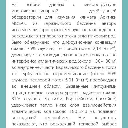
На основе данных о микроструктуре
многодисциплинарной дрейфующей
обсерватории для изучения климата Арктики
MOSAiC из Евразийского бассейна авторы
исследовали пространственную неоднородность
восходящего теплового потока атлантических вод.
Было обнаружено, что диффузионная конвекция
(около 76% случаев; тепловой поток 2,14 Вт·м⁻²)
доминирует в восходящем переносе тепла в слое
интерфейса атлантических вод (около 130–180 м)
во внутренней части Евразийского бассейна, тогда
как турбулентное перемешивание (около 80%
случаев; тепловой поток 5,01 Вт·м⁻²) преобладает
во внешней области. Вызванные интрузиями
отрицательные температурные градиенты (около
81% случаев во всём Евразийском бассейне)
удерживают тепло ниже слоя взаимодействия
атлантических вод (около 180–240 м), подавляя
восходящий теплообмен. Эти результаты
показывают, что восходящий тепловой выброс