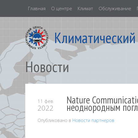
Главная
О центре
Климат
Обслуживание
Климатический
Новости
Nature Communicati
11 фев
неоднородным погл
2022
Опубликовано в
Новости партнеров