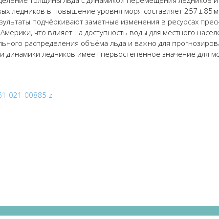
еделение толщины льда с динамикой
перемещения
ледников и
ых ледников в повышение уровня моря составляет 257 ± 85 м
зультаты подч
ё
ркивают заметные изменения в ресурсах прес
мерики, что влияет на доступность воды для местного насел
льного распределения объ
ё
ма льда и
важно
для прогнозиров
 и динамики ледников имеет первостепенное значение для м
561-021-00885-z