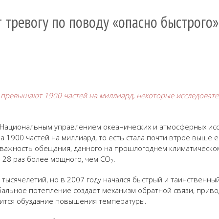
т тревогу по поводу «опасно быстрого
превышают 1900 частей на миллиард, некоторые исследовател
 Национальным управлением океанических и атмосферных исс
 1900 частей на миллиард, то есть стала почти втрое выше 
т важность обещания, данного на прошлогоднем климатическ
в 28 раз более мощного, чем CO
.
2
тысячелетий, но в 2007 году начался быстрый и таинственный
обальное потепление создаёт механизм обратной связи, прив
вится обуздание повышения температуры.