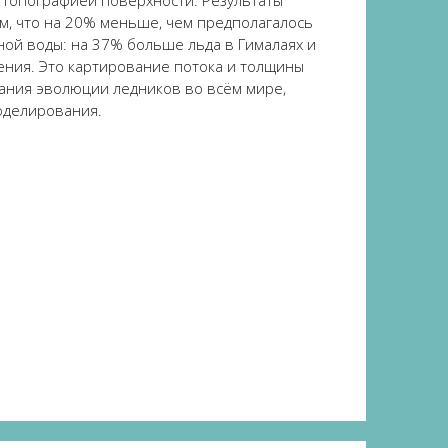
 топографией поверхности. Результаты
м, что на 20% меньше, чем предполагалось
ной воды: на 37% больше льда в Гималаях и
ения. Это картирование потока и толщины
ания эволюции ледников во вс
ё
м мире,
оделирования.