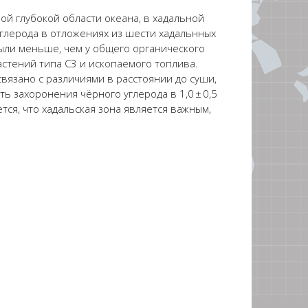
мо
й
глубоко
й
области
океана, в
хадальной
углерода в отложениях из шести
хадаль
нны
х
были
меньше
, чем у общего органического
растений
типа
C3 и ископаемого топлива.
вязано с различиями в расстоянии до суши,
ть захоронения ч
ё
рного углерода в 1,0 ± 0,5
ется
, что
хадальская
зона является важным,