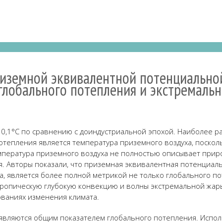
иземной эквивалентной потенциально
глобального потепления и экстремаль
 0,1°C по сравнению с доиндустриальной эпохой.
Наиболее р
тепления является температура приземного воздуха, поскол
мпература приземного воздуха не полностью описывает прир
я.
Автор
ы показали, что приземная эквивалентная потенциал
, является более полной метрикой не только глобального пот
тропическую глубокую конвекцию и волны экстремальной жар
ваниях изменения климата.
являются общим показателем глобального потепления. Испол