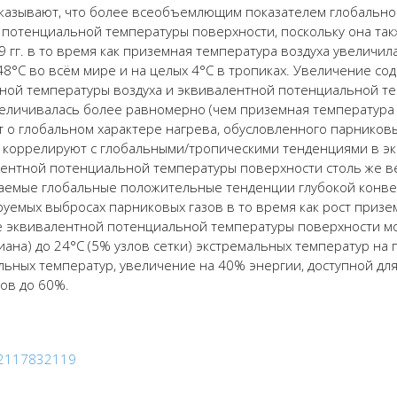
казыва
ют
, что более всеобъемлющим показателем глобально
 потенциальной температуры поверхности, поскольку она та
9 г
г.
в то время как
приземн
ая
температур
а
воздуха
увеличил
48°C во вс
ё
м мире и на целых 4°C в тропиках. Увеличение со
ной температуры воздуха
и
эквивалентной потенциальной т
еличивал
а
с
ь
более равномерно (чем
приземн
ая
температур
а
ет о глобальном характере нагрева,
обусловленного
парниковы
о коррелируют с глобальными/тропическими тенденциями в
э
ентной потенциальной температуры поверхности
столь же в
даемые глобальные положительные тенденции глубокой конв
ируемых выбросах
парниковых газов
в то время как
рост
призе
е
эквивалентной потенциальной температуры поверхности
м
иана) до 24°C (5% узлов сетки) экстремальных температур на
льных температур, увеличение на 40% энергии, доступной для
ов до 60%.
/e2117832119