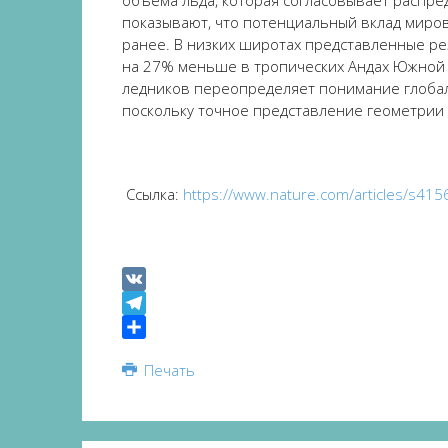
объ
ё
ма льда, которая согласовывает распр
показывают, что потенциальный вклад миров
ранее. В низких широтах
представленные
ре
на 27% меньше в тропических Андах Южной А
ледников переопределяет понимание глоба
поскольку точное представление геометрии
Ссылка
:
https://www.nature.com/articles/s41
VK
Telegram
Share
Печать