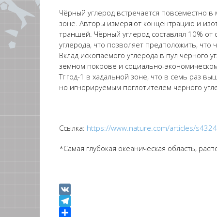
Ч
ё
рный углерод встречается повсеместно в 
зоне.
Авторы
измеря
ют
концентрацию и изо
траншей. Ч
ё
рный углерод составлял 10% от 
углерода, что позволяет предположить, что ч
Вклад ископаемого углерода в пул ч
ё
рного у
земном покрове и социально-экономическом
Тг
год
-1
в
хадаль
н
ой
зоне, что в семь раз вы
но игнорируемым поглотителем ч
ё
рного угл
Сс
ылка
:
https://www.nature.com/articles/s43
*
Самая глубокая океаническая область, рас
VK
Telegram