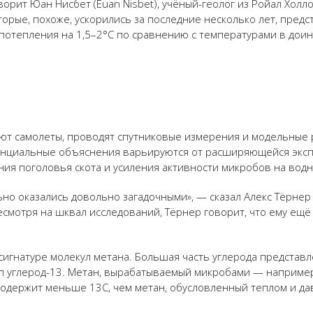
ворит Юан Нисбет (Euan Nisbet), учёный-геолог из Ройал Холл
торые, похоже, ускорились за последние несколько лет, предс
потепления на 1,5–2°C по сравнению с температурами в дои
ают самолеты, проводят спутниковые измерения и модельные р
енциальные объяснения варьируются от расширяющейся экспл
ния поголовья скота и усиления активности микробов на водн
о оказались довольно загадочными», — сказал Алекс Тёрнер (
есмотря на шквал исследований, Тёрнер говорит, что ему ещё
сигнатуре молекул метана. Большая часть углерода представле
п углерод-13. Метан, вырабатываемый микробами — например, 
содержит меньше 13C, чем метан, обусловленный теплом и д