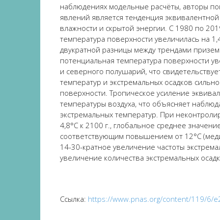
наблюдениях модел
ьные расчёты
,
автор
ы по
явлений является тенденция эквивалентной
влажности и скрытой энергии. С 1980 по 201
температур
а
поверхности
увеличил
а
с
ь
на 1,
двукратной разницы между трендами
призем
потенциальн
ая
температур
а
поверхности
ув
и северного полушари
й
, что свидетельству
температур и экстремальных осадков сильн
поверхности
. Тропическое усиление
эквивал
температуры воздуха
, что объясняет наблю
экстремальных температур. При неконтрол
4,8°C к 2100 г., глобальное среднее значени
соответствующим повышением
от
12°C (мед
14-30-кратное увеличение частоты экстрема
увеличение количества экстремальных осадк
Ссы
лка
:
https://www.pnas.org/content/119/6