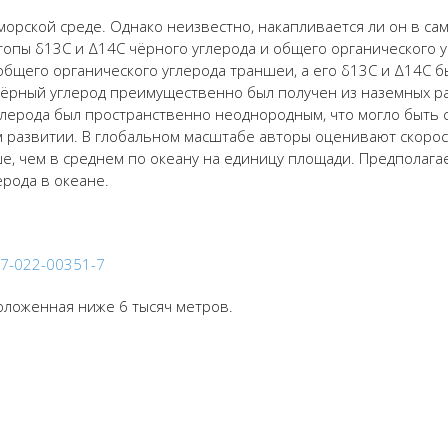
морской среде. Однако неизвестно, накапливается ли он в са
топы δ
13
C и Δ
14
C ч
ё
рного углерода и общего органического 
общего органического углерода траншеи, а его δ
13
C и Δ
14
C 
ё
рный углерод преимущественно был получен из наземных 
глерода был
пространственно
неоднородным, что могло быть с
 р
азвитии. В глобальном масштабе автор
ы оценива
ют
скорос
ше, чем в среднем по океану на единицу площади.
Предполага
ерода в океане.
247-022-00351-7
положенная ниже 6 тысяч метров.