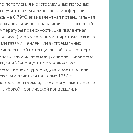
го потепления и экстремальных погодных
кже учитывает увеличение атмосферной
а
с
ь
на 0,79°C,
эквивалентн
ая
потенциальн
ая
держания водяного пара является причиной
емпературы поверхности
.
Э
квивалентн
ая
воздуха
) между средними широтами южного
ми газами. Тенденции экстремальных
квивалентной потенциальной температур
е
елико, как арктическое усиление
приземной
екции и 20-процентное увеличение
мной температуры воздуха
может достичь
ожет увеличиться на целых 12°C с
 поверхности
З
емли,
также могут иметь место
 глубокой тропической конвекции, и