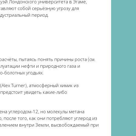
оуэй Лондонского университета в Эгаме,
тавляют собой серьёзную угрозу для
ндустриальный период.
асчёты, пытаясь понять причины роста (см.
уатации нефти и природного газа и
о-болотных угодьях.
Alex Turner), атмосферный химик из
 предстоит увидеть какие-либо
на ​​углеродом-12, но молекулы метана
после того, как они потребляют углерод из
авлением внутри Земли, высвобождаемый при