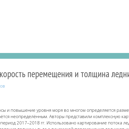
 Скорость перемещения и толщина лед
ров
рсы и повышение уровня моря во многом определяется разме
а
ё
тся неопредел
ё
нным.
Авторы
представ
и
л
и
комплексную кар
 период 2017–2018 гг.
И
спольз
овано
картирование потока ле