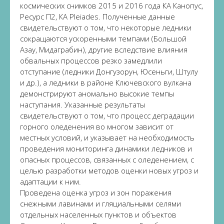
космических снимков 2015 и 2016 года КА Канопус,
Ресурс П2, КА Pleiades. Полученные данные
свидетельствуют о том, что некоторые ледники
сокращаются ускоренными темпами (Большой
Азау, Мидаграбин), другие вследствие влияния
обвальных процессов резко замедлили
отступание (ледники Донгузорун, Юсеньги, Штулу
и др.), а ледники в районе Ключевского вулкана
демонстрируют аномально высокие темпы
наступания. Указанные результаты
свидетельствуют о том, что процесс деградации
горного оледенения во многом зависит от
местных условий, и указывает на необходимость
проведения мониторинга динамики ледников и
опасных процессов, связанных с оледенением, с
целью разработки методов оценки новых угроз и
адаптации к ним.
Проведена оценка угроз и зон поражения
снежными лавинами и гляциальными селями
отдельных населенных пунктов и объектов